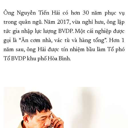
XÂY DỰNG KHÁNH HÒA TRỞ THÀNH THÀNH PHỐ TRỰC THUỘC 
Ông Nguyễn Tiến Hải có hơn 30 năm phục vụ
ĐẠI HỘI ĐẢNG CÁC CẤP
TRANG CHỦ
VỀ BÁO KHÁNH HÒA
trong quân ngũ. Năm 2017, vừa nghỉ hưu, ông lập
tức gia nhập lực lượng BVDP. Một cái nghiệp được
gọi là “Ăn cơm nhà, vác tù và hàng tổng”. Hơn 1
năm sau, ông Hải được tín nhiệm bầu làm Tổ phó
Tổ BVDP khu phố Hòa Bình.