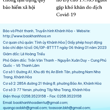
chống lạm dụng quỹ
hỗ trợ cho 19.783 người
bảo hiểm xã hội
gặp khó khăn do dịch
Covid-19
Báo và Phát thanh, Truyền hình Khánh Hòa - Website:
http://www.baokhanhhoa.vn
Cơ quan chủ quản: Tỉnh ủy Khánh Hòa | Giấy phép hoạt động
báo chí điện tử số: 06/GP-BTTTT ngày 06 tháng 01 năm 2023
Giám đốc: Lê Hoàng Triều
Phó Giám đốc: Trần Văn Thanh - Nguyễn Xuân Duy - Cung Phú
Quốc - Võ Thanh Lâm
Cơ sở 1: Đường A1, Khu đô thị An Bình Tân, phường Nam Nha
Trang, Khánh Hòa
Cơ sở 2: 285A đường 21 tháng 8, phường Bảo An, Khánh Hòa
Cơ sở 3: 77 Yersin, phường Tây Nha Trang, Khánh Hòa
Điện thoại: 0258.3523158 - Fax: 0258.3523158
Email: baokhanhhoadientu@gmail.com;
quangcaobkh@gmail.com; toasoan.bkh@gmail.com;