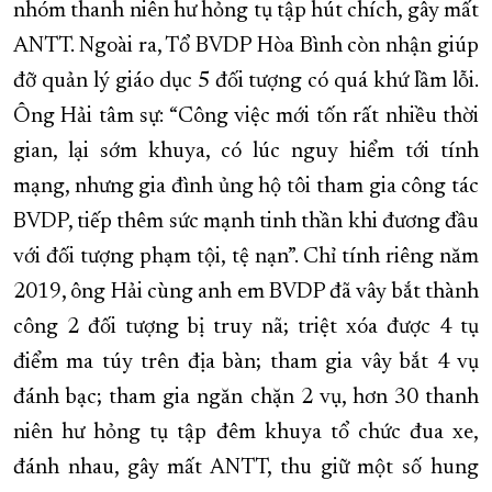
nhóm thanh niên hư hỏng tụ tập hút chích, gây mất
ANTT. Ngoài ra, Tổ BVDP Hòa Bình còn nhận giúp
đỡ quản lý giáo dục 5 đối tượng có quá khứ lầm lỗi.
Ông Hải tâm sự: “Công việc mới tốn rất nhiều thời
gian, lại sớm khuya, có lúc nguy hiểm tới tính
mạng, nhưng gia đình ủng hộ tôi tham gia công tác
BVDP, tiếp thêm sức mạnh tinh thần khi đương đầu
với đối tượng phạm tội, tệ nạn”. Chỉ tính riêng năm
2019, ông Hải cùng anh em BVDP đã vây bắt thành
công 2 đối tượng bị truy nã; triệt xóa được 4 tụ
điểm ma túy trên địa bàn; tham gia vây bắt 4 vụ
đánh bạc; tham gia ngăn chặn 2 vụ, hơn 30 thanh
niên hư hỏng tụ tập đêm khuya tổ chức đua xe,
đánh nhau, gây mất ANTT, thu giữ một số hung