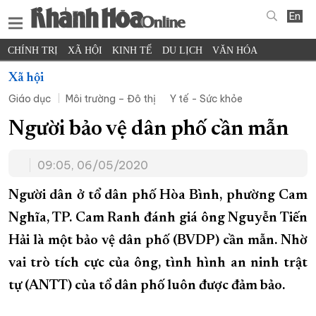
En
CHÍNH TRỊ
XÃ HỘI
KINH TẾ
DU LỊCH
VĂN HÓA
THỂ THAO
ĐỜI SỐNG
TIN ĐỊA PHƯƠNG
Xã hội
Giáo dục
Môi trường – Đô thị
Y tế - Sức khỏe
KHOA HỌC - CÔNG NGHỆ
PHÁP LUẬT
BẠN ĐỌC
PHÓNG SỰ
THẾ GIỚI
MULTIMEDIA
VIDEO
ĐỌC BÁO ONLINE
Người bảo vệ dân phố cần mẫn
PODCAST
THÔNG TIN - QUẢNG CÁO
09:05, 06/05/2020
QUY HOẠCH TỈNH KHÁNH HÒA
Người dân ở tổ dân phố Hòa Bình, phường Cam
TRƯỜNG SA BIỂN ĐẢO QUÊ HƯƠNG
Nghĩa, TP. Cam Ranh đánh giá ông Nguyễn Tiến
CHUNG TAY CẢI CÁCH HÀNH CHÍNH
Hải là một bảo vệ dân phố (BVDP) cần mẫn. Nhờ
XÂY DỰNG NÔNG THÔN MỚI
LỊCH CẮT ĐIỆN
vai trò tích cực của ông, tình hình an ninh trật
TÀU - XE - MÁY BAY
tự (ANTT) của tổ dân phố luôn được đảm bảo.
KỶ NIỆM 370 NĂM XÂY DỰNG VÀ PHÁT TRIỂN TỈNH KHÁNH HÒA
KHOẢNH KHẮC ĐẸP XỨ TRẦM