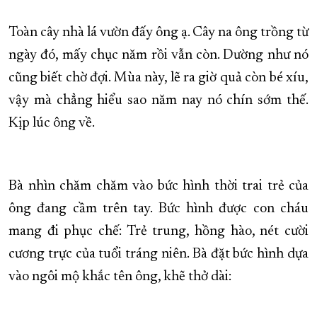
XÂY DỰNG KHÁNH HÒA TRỞ THÀNH THÀNH PHỐ TRỰC THUỘC 
Toàn cây nhà lá vườn đấy ông ạ. Cây na ông trồng từ
ĐẠI HỘI ĐẢNG CÁC CẤP
TRANG CHỦ
VỀ BÁO KHÁNH HÒA
ngày đó, mấy chục năm rồi vẫn còn. Dường như nó
cũng biết chờ đợi. Mùa này, lẽ ra giờ quả còn bé xíu,
vậy mà chẳng hiểu sao năm nay nó chín sớm thế.
Kịp lúc ông về.
Bà nhìn chăm chăm vào bức hình thời trai trẻ của
ông đang cầm trên tay. Bức hình được con cháu
mang đi phục chế: Trẻ trung, hồng hào, nét cười
cương trực của tuổi tráng niên. Bà đặt bức hình dựa
vào ngôi mộ khắc tên ông, khẽ thở dài: