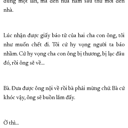
đúng một lần, mà đến nửa năm sau thư mới đến
nhà.
Lúc nhận được giấy báo tử của hai cha con ông, tôi
như muốn chết đi. Tôi cứ hy vọng người ta báo
nhầm. Cứ hy vọng cha con ông bị thương, bị lạc đâu
đó, rồi ông sẽ về…
Bà. Đưa được ông nội về rồi bà phải mừng chứ. Bà cứ
khóc vậy, ông sẽ buồn lắm đấy.
Ờ thì…