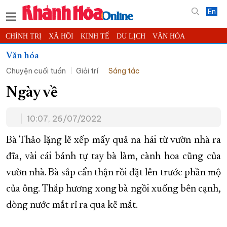
En
CHÍNH TRỊ
XÃ HỘI
KINH TẾ
DU LỊCH
VĂN HÓA
THỂ THAO
ĐỜI SỐNG
TIN ĐỊA PHƯƠNG
Văn hóa
Chuyện cuối tuần
Giải trí
Sáng tác
KHOA HỌC - CÔNG NGHỆ
PHÁP LUẬT
BẠN ĐỌC
PHÓNG SỰ
THẾ GIỚI
MULTIMEDIA
VIDEO
ĐỌC BÁO ONLINE
Ngày về
PODCAST
THÔNG TIN - QUẢNG CÁO
10:07, 26/07/2022
QUY HOẠCH TỈNH KHÁNH HÒA
Bà Thảo lặng lẽ xếp mấy quả na hái từ vườn nhà ra
TRƯỜNG SA BIỂN ĐẢO QUÊ HƯƠNG
đĩa, vài cái bánh tự tay bà làm, cành hoa cũng của
CHUNG TAY CẢI CÁCH HÀNH CHÍNH
vườn nhà. Bà sắp cẩn thận rồi đặt lên trước phần mộ
XÂY DỰNG NÔNG THÔN MỚI
LỊCH CẮT ĐIỆN
của ông. Thắp hương xong bà ngồi xuống bên cạnh,
TÀU - XE - MÁY BAY
dòng nước mắt rỉ ra qua kẽ mắt.
KỶ NIỆM 370 NĂM XÂY DỰNG VÀ PHÁT TRIỂN TỈNH KHÁNH HÒA
KHOẢNH KHẮC ĐẸP XỨ TRẦM