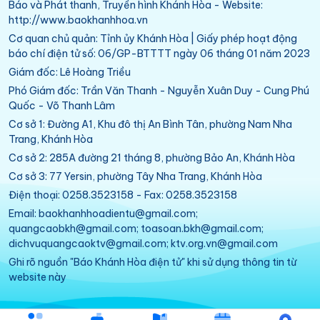
Báo và Phát thanh, Truyền hình Khánh Hòa - Website:
http://www.baokhanhhoa.vn
Cơ quan chủ quản: Tỉnh ủy Khánh Hòa | Giấy phép hoạt động
báo chí điện tử số: 06/GP-BTTTT ngày 06 tháng 01 năm 2023
Giám đốc: Lê Hoàng Triều
Phó Giám đốc: Trần Văn Thanh - Nguyễn Xuân Duy - Cung Phú
Quốc - Võ Thanh Lâm
Cơ sở 1: Đường A1, Khu đô thị An Bình Tân, phường Nam Nha
Trang, Khánh Hòa
Cơ sở 2: 285A đường 21 tháng 8, phường Bảo An, Khánh Hòa
Cơ sở 3: 77 Yersin, phường Tây Nha Trang, Khánh Hòa
Điện thoại: 0258.3523158 - Fax: 0258.3523158
Email: baokhanhhoadientu@gmail.com;
quangcaobkh@gmail.com; toasoan.bkh@gmail.com;
dichvuquangcaoktv@gmail.com; ktv.org.vn@gmail.com
Ghi rõ nguồn "Báo Khánh Hòa điện tử" khi sử dụng thông tin từ
website này