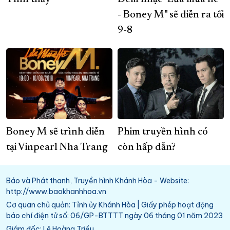
- Boney M" sẽ diễn ra tối
9-8
Boney M sẽ trình diễn
Phim truyền hình có
tại Vinpearl Nha Trang
còn hấp dẫn?
Báo và Phát thanh, Truyền hình Khánh Hòa - Website:
http://www.baokhanhhoa.vn
Cơ quan chủ quản: Tỉnh ủy Khánh Hòa | Giấy phép hoạt động
báo chí điện tử số: 06/GP-BTTTT ngày 06 tháng 01 năm 2023
Giám đốc: Lê Hoàng Triều