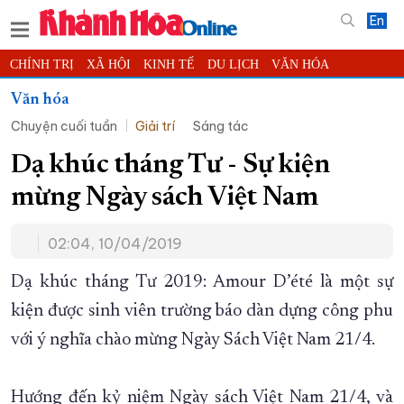
En
CHÍNH TRỊ
XÃ HỘI
KINH TẾ
DU LỊCH
VĂN HÓA
THỂ THAO
ĐỜI SỐNG
TIN ĐỊA PHƯƠNG
Văn hóa
Chuyện cuối tuần
Giải trí
Sáng tác
KHOA HỌC - CÔNG NGHỆ
PHÁP LUẬT
BẠN ĐỌC
PHÓNG SỰ
THẾ GIỚI
MULTIMEDIA
VIDEO
ĐỌC BÁO ONLINE
Dạ khúc tháng Tư - Sự kiện
PODCAST
THÔNG TIN - QUẢNG CÁO
mừng Ngày sách Việt Nam
QUY HOẠCH TỈNH KHÁNH HÒA
02:04, 10/04/2019
TRƯỜNG SA BIỂN ĐẢO QUÊ HƯƠNG
CHUNG TAY CẢI CÁCH HÀNH CHÍNH
Dạ khúc tháng Tư 2019: Amour D’été là một sự
kiện được sinh viên trường báo dàn dựng công phu
XÂY DỰNG NÔNG THÔN MỚI
LỊCH CẮT ĐIỆN
với ý nghĩa chào mừng Ngày Sách Việt Nam 21/4.
TÀU - XE - MÁY BAY
KỶ NIỆM 370 NĂM XÂY DỰNG VÀ PHÁT TRIỂN TỈNH KHÁNH HÒA
Hướng đến kỷ niệm Ngày sách Việt Nam 21/4, và
KHOẢNH KHẮC ĐẸP XỨ TRẦM