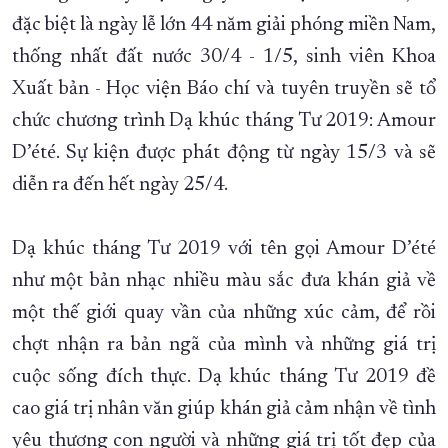
đặc biệt là ngày lễ lớn 44 năm giải phóng miền Nam,
XÂY DỰNG KHÁNH HÒA TRỞ THÀNH THÀNH PHỐ TRỰC THUỘC 
thống nhất đất nước 30/4 - 1/5, sinh viên Khoa
ĐẠI HỘI ĐẢNG CÁC CẤP
TRANG CHỦ
VỀ BÁO KHÁNH HÒA
Xuất bản - Học viện Báo chí và tuyên truyền sẽ tổ
chức chương trình Dạ khúc tháng Tư 2019: Amour
D’été. Sự kiện được phát động từ ngày 15/3 và sẽ
diễn ra đến hết ngày 25/4.
Dạ khúc tháng Tư 2019 với tên gọi Amour D’été
như một bản nhạc nhiều màu sắc đưa khán giả về
một thế giới quay vần của những xúc cảm, để rồi
chợt nhận ra bản ngã của mình và những giá trị
cuộc sống đích thực. Dạ khúc tháng Tư 2019 đề
cao giá trị nhân văn giúp khán giả cảm nhận về tình
yêu thương con người và những giá trị tốt đẹp của