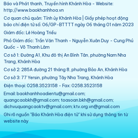
Báo và Phát thanh, Truyền hình Khánh Hòa - Website:
http://www.baokhanhhoa.vn
Cơ quan chủ quản: Tỉnh ủy Khánh Hòa | Giấy phép hoạt động
báo chí điện tử số: 06/GP-BTTTT ngày 06 tháng 01 năm 2023
Giám đốc: Lê Hoàng Triều
Phó Giám đốc: Trần Văn Thanh - Nguyễn Xuân Duy - Cung Phú
Quốc - Võ Thanh Lâm
Cơ sở 1: Đường A1, Khu đô thị An Bình Tân, phường Nam Nha
Trang, Khánh Hòa
Cơ sở 2: 285A đường 21 tháng 8, phường Bảo An, Khánh Hòa
Cơ sở 3: 77 Yersin, phường Tây Nha Trang, Khánh Hòa
Điện thoại: 0258.3523158 - Fax: 0258.3523158
Email: baokhanhhoadientu@gmail.com;
quangcaobkh@gmail.com; toasoan.bkh@gmail.com;
dichvuquangcaoktv@gmail.com; ktv.org.vn@gmail.com
Ghi rõ nguồn "Báo Khánh Hòa điện tử" khi sử dụng thông tin từ
website này