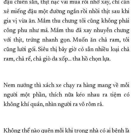
đậu chiên sẵn, thịt nạc vai mua rồi nhờ xay, chỉ cần
xẻ miếng đậu một đường ngắn rồi nhồi thịt sau khi
gia vị vừa ăn. Mắm thu chưng tôi cũng không phải
công phu như má. Mắm thu đã xay nhuyễn chưng
với thịt, trứng nhanh gọn. Muốn ăn chả ram, tôi
cũng lười gói. Siêu thị bây giờ có sẵn nhiều loại chả
ram, chả rế, chả giò da xốp… tha hồ chọn lựa.
Nem nướng thì xách xe chạy ra hàng mang về mỗi
người một phần, thích nữa kéo nhau ra tiệm có
không khí quán, nhìn người ra vô rôm rả.
Không thể nào quên mỗi khi trong nhà có ai bệnh là