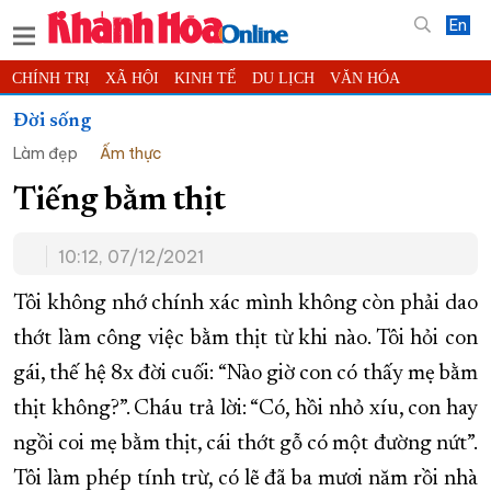
En
CHÍNH TRỊ
XÃ HỘI
KINH TẾ
DU LỊCH
VĂN HÓA
THỂ THAO
ĐỜI SỐNG
TIN ĐỊA PHƯƠNG
Đời sống
Làm đẹp
Ẩm thực
KHOA HỌC - CÔNG NGHỆ
PHÁP LUẬT
BẠN ĐỌC
PHÓNG SỰ
THẾ GIỚI
MULTIMEDIA
VIDEO
ĐỌC BÁO ONLINE
Tiếng bằm thịt
PODCAST
THÔNG TIN - QUẢNG CÁO
10:12, 07/12/2021
QUY HOẠCH TỈNH KHÁNH HÒA
Tôi không nhớ chính xác mình không còn phải dao
TRƯỜNG SA BIỂN ĐẢO QUÊ HƯƠNG
thớt làm công việc bằm thịt từ khi nào. Tôi hỏi con
CHUNG TAY CẢI CÁCH HÀNH CHÍNH
gái, thế hệ 8x đời cuối: “Nào giờ con có thấy mẹ bằm
XÂY DỰNG NÔNG THÔN MỚI
LỊCH CẮT ĐIỆN
thịt không?”. Cháu trả lời: “Có, hồi nhỏ xíu, con hay
TÀU - XE - MÁY BAY
ngồi coi mẹ bằm thịt, cái thớt gỗ có một đường nứt”.
KỶ NIỆM 370 NĂM XÂY DỰNG VÀ PHÁT TRIỂN TỈNH KHÁNH HÒA
Tôi làm phép tính trừ, có lẽ đã ba mươi năm rồi nhà
KHOẢNH KHẮC ĐẸP XỨ TRẦM