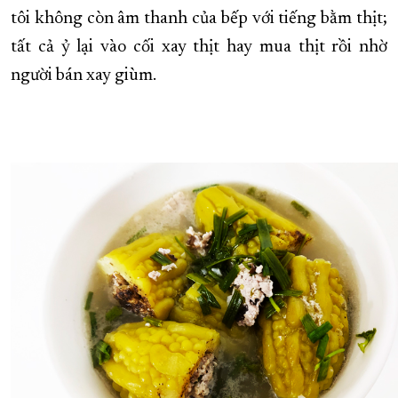
tôi không còn âm thanh của bếp với tiếng bằm thịt;
XÂY DỰNG KHÁNH HÒA TRỞ THÀNH THÀNH PHỐ TRỰC THUỘC 
tất cả ỷ lại vào cối xay thịt hay mua thịt rồi nhờ
ĐẠI HỘI ĐẢNG CÁC CẤP
TRANG CHỦ
VỀ BÁO KHÁNH HÒA
người bán xay giùm.