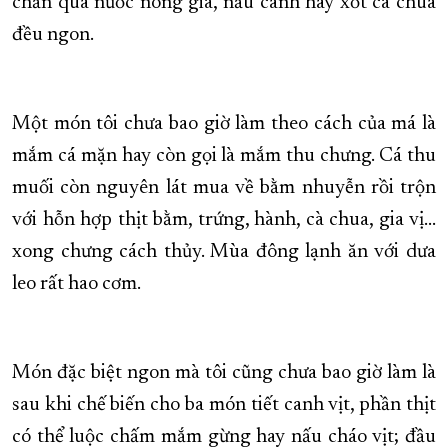
chần qua nước nóng già, nấu canh hay xốt cà chua
đều ngon.
Một món tôi chưa bao giờ làm theo cách của má là
mắm cá mặn hay còn gọi là mắm thu chưng. Cá thu
muối còn nguyên lát mua về bằm nhuyễn rồi trộn
với hỗn hợp thịt bằm, trứng, hành, cà chua, gia vị…
xong chưng cách thủy. Mùa đông lạnh ăn với dưa
leo rất hao cơm.
Món đặc biệt ngon mà tôi cũng chưa bao giờ làm là
sau khi chế biến cho ba món tiết canh vịt, phần thịt
có thể luộc chấm mắm gừng hay nấu cháo vịt; đầu