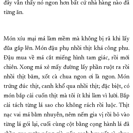
đây vẫn thấy nó ngon hơn bất cứ nhà hàng nào đã
từng ăn.
Món xíu mại má làm mềm mà không bị rã khi lấy
đũa gắp lên. Món đậu phụ nhồi thịt khá công phu.
Đậu mua về má cắt miếng hình tam giác, rồi mới
chiên. Xong má xẻ mấy đường lấy phần ruột ra rồi
nhồi thịt băm, xốt cà chua ngon ơi là ngon. Món
trứng đúc thịt, canh khổ qua nhồi thịt; đặc biệt, có
món bắp cải cuốn thịt mà tôi ít khi làm vì lười. Bắp
cải tách từng lá sao cho không rách rồi luộc. Thịt
nạc vai má bằm nhuyễn, nêm nếm gia vị rồi bỏ vào
từng lá gói lại, cuối cùng cột bằng cọng hành lá đã