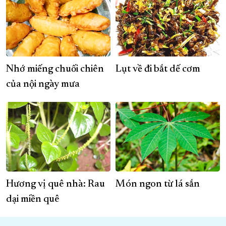
Nhớ miếng chuối chiên
Lụt về đi bắt dế cơm
của nội ngày mưa
Hương vị quê nhà: Rau
Món ngon từ lá sắn
dại miền quê