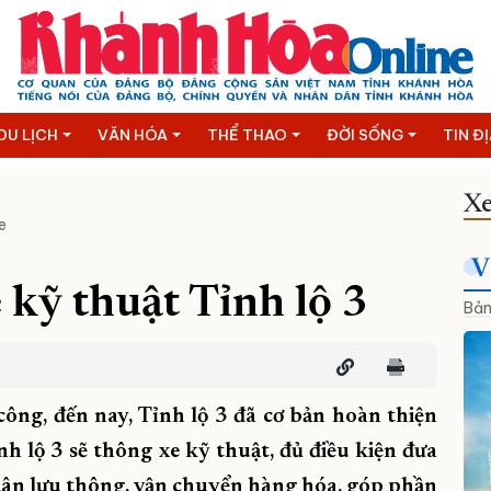
DU LỊCH
VĂN HÓA
THỂ THAO
ĐỜI SỐNG
TIN Đ
Xe
e
V
 kỹ thuật Tỉnh lộ 3
Bản
công, đến nay, Tỉnh lộ 3 đã cơ bản hoàn thiện
h lộ 3 sẽ thông xe kỹ thuật, đủ điều kiện đưa
 dân lưu thông, vận chuyển hàng hóa, góp phần