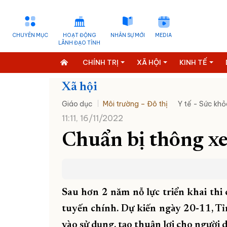
CHUYÊN MỤC
HOẠT ĐỘNG
NHÂN SỰ MỚI
MEDIA
LÃNH ĐẠO TỈNH
CHÍNH TRỊ
XÃ HỘI
KINH TẾ
Xã hội
Giáo dục
Môi trường – Đô thị
Y tế - Sức khỏ
11:11, 16/11/2022
Chuẩn bị thông xe
Sau hơn 2 năm nỗ lực triển khai thi 
tuyến chính. Dự kiến ngày 20-11, Tỉn
vào sử dụng, tạo thuận lợi cho người