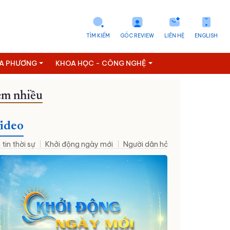
TÌM KIẾM
GÓC REVIEW
LIÊN HỆ
ENGLISH
ỊA PHƯƠNG
KHOA HỌC - CÔNG NGHỆ
m nhiều
ideo
 tin thời sự
Khởi động ngày mới
Người dân hỏi – Cơ quan nhà nư