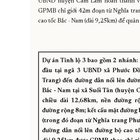
UBND huyện Cam Lâm hoàn thành việc
GPMB chỉ giới 42m đoạn từ Nghĩa tra
cao tốc Bắc - Nam (dài 9,25km) để quản l
Dự án Tỉnh lộ 3 bao gồm 2 nhánh:
đầu tại ngã 3 UBND xã Phước Đồ
Trang) đến đường dẫn nối lên đườn
Bắc - Nam tại xã Suối Tân (huyện 
chiều dài 12,68km, nền đường r
đường rộng 8m; kết cấu mặt đường 
(trong đó đoạn từ Nghĩa trang Ph
đường dẫn nối lên đường bộ cao t