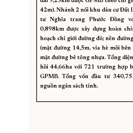
dài 9,25km được GPMB theo chỉ gi
42m). Nhánh 2 nối khu dân cư Đất 
tư Nghĩa trang Phước Đồng vớ
0,898km được xây dựng hoàn chỉ
hoạch chỉ giới đường đỏ; nền đườn
(mặt đường 14,5m, vỉa hè mỗi bên 
mặt đường bê tông nhựa. Tổng diện
hồi 44,66ha với 721 trường hợp 
GPMB. Tổng vốn đầu tư 340,75
nguồn ngân sách tỉnh.