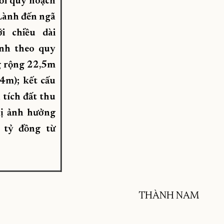
ới quy hoạch
Lành đến ngã
i chiều dài
nh theo quy
g rộng 22,5m
4m); kết cấu
 tích đất thu
bị ảnh hưởng
 tỷ đồng từ
THÀNH NAM