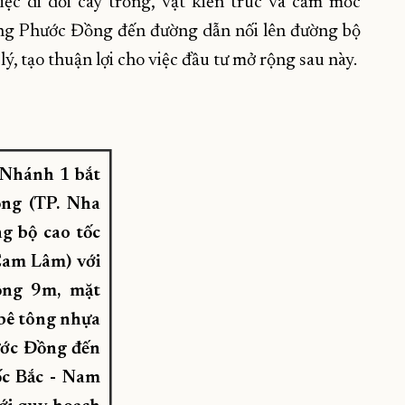
 di dời cây trồng, vật kiến trúc và cắm mốc
ng Phước Đồng đến đường dẫn nối lên đường bộ
ý, tạo thuận lợi cho việc đầu tư mở rộng sau này.
 Nhánh 1 bắt
ng (TP. Nha
g bộ cao tốc
Cam Lâm) với
ộng 9m, mặt
bê tông nhựa
ước Đồng đến
ốc Bắc - Nam