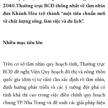
2040. Thường trực BCĐ thống nhất về tầm nhìn
XÂY DỰNG KHÁNH HÒA TRỞ THÀNH THÀNH PHỐ TRỰC THUỘC 
đưa Khánh Hòa trở thành “một tiêu chuẩn mới
ĐẠI HỘI ĐẢNG CÁC CẤP
TRANG CHỦ
VỀ BÁO KHÁNH HÒA
về chất lượng sống, làm việc và du lịch”.
Nhiều mục tiêu lớn
Trên cơ sở tầm nhìn quy hoạch tỉnh, Thường trực
BCĐ đề nghị Viện Quy hoạch đô thị và nông thôn
quốc gia (đơn vị tư vấn) cần xác định rõ tầm nhìn,
định hướng phát triển và các ý tưởng đột phá có
tính khả thi cao trong việc điều chỉnh quy hoạch
chung TP. Nha Trang và đề xuất các giải pháp hiệu