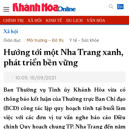
En
CHÍNH TRỊ
XÃ HỘI
KINH TẾ
DU LỊCH
VĂN HÓA
THỂ THAO
ĐỜI SỐNG
TIN ĐỊA PHƯƠNG
Xã hội
Giáo dục
Môi trường – Đô thị
Y tế - Sức khỏe
KHOA HỌC - CÔNG NGHỆ
PHÁP LUẬT
BẠN ĐỌC
PHÓNG SỰ
THẾ GIỚI
MULTIMEDIA
VIDEO
ĐỌC BÁO ONLINE
Hướng tới một Nha Trang xanh,
PODCAST
THÔNG TIN - QUẢNG CÁO
phát triển bền vững
QUY HOẠCH TỈNH KHÁNH HÒA
10:09, 15/09/2021
TRƯỜNG SA BIỂN ĐẢO QUÊ HƯƠNG
CHUNG TAY CẢI CÁCH HÀNH CHÍNH
Ban Thường vụ Tỉnh ủy Khánh Hòa vừa có
thông báo kết luận của Thường trực Ban Chỉ đạo
XÂY DỰNG NÔNG THÔN MỚI
LỊCH CẮT ĐIỆN
(BCĐ) công tác lập quy hoạch tỉnh tại buổi làm
TÀU - XE - MÁY BAY
việc với các đơn vị tư vấn nghe báo cáo Điều
KỶ NIỆM 370 NĂM XÂY DỰNG VÀ PHÁT TRIỂN TỈNH KHÁNH HÒA
chỉnh Quy hoạch chung TP. Nha Trang đến năm
KHOẢNH KHẮC ĐẸP XỨ TRẦM