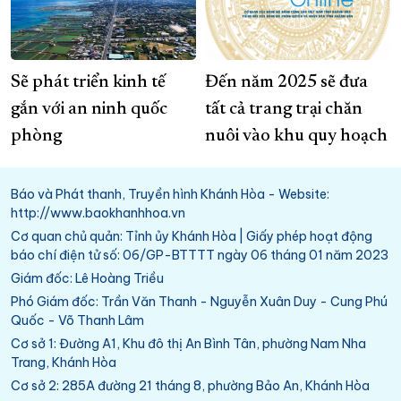
Sẽ phát triển kinh tế
Đến năm 2025 sẽ đưa
gắn với an ninh quốc
tất cả trang trại chăn
phòng
nuôi vào khu quy hoạch
Báo và Phát thanh, Truyền hình Khánh Hòa - Website:
http://www.baokhanhhoa.vn
Cơ quan chủ quản: Tỉnh ủy Khánh Hòa | Giấy phép hoạt động
báo chí điện tử số: 06/GP-BTTTT ngày 06 tháng 01 năm 2023
Giám đốc: Lê Hoàng Triều
Phó Giám đốc: Trần Văn Thanh - Nguyễn Xuân Duy - Cung Phú
Quốc - Võ Thanh Lâm
Cơ sở 1: Đường A1, Khu đô thị An Bình Tân, phường Nam Nha
Trang, Khánh Hòa
Cơ sở 2: 285A đường 21 tháng 8, phường Bảo An, Khánh Hòa