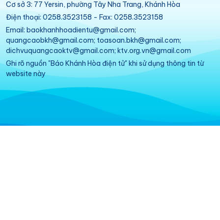
Cơ sở 3: 77 Yersin, phường Tây Nha Trang, Khánh Hòa
Điện thoại: 0258.3523158 - Fax: 0258.3523158
Email: baokhanhhoadientu@gmail.com;
quangcaobkh@gmail.com; toasoan.bkh@gmail.com;
dichvuquangcaoktv@gmail.com; ktv.org.vn@gmail.com
Ghi rõ nguồn "Báo Khánh Hòa điện tử" khi sử dụng thông tin từ
website này