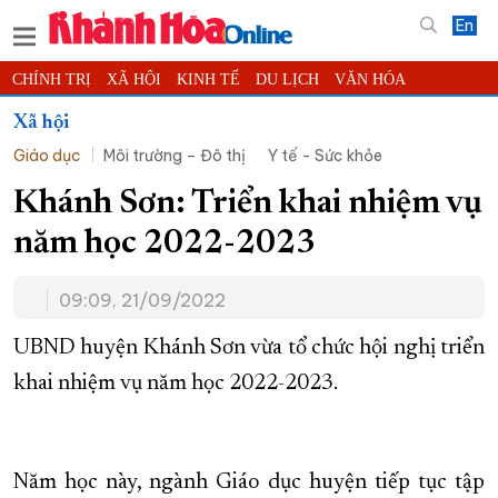
En
CHÍNH TRỊ
XÃ HỘI
KINH TẾ
DU LỊCH
VĂN HÓA
THỂ THAO
ĐỜI SỐNG
TIN ĐỊA PHƯƠNG
Xã hội
Giáo dục
Môi trường – Đô thị
Y tế - Sức khỏe
KHOA HỌC - CÔNG NGHỆ
PHÁP LUẬT
BẠN ĐỌC
PHÓNG SỰ
THẾ GIỚI
MULTIMEDIA
VIDEO
ĐỌC BÁO ONLINE
Khánh Sơn: Triển khai nhiệm vụ
PODCAST
THÔNG TIN - QUẢNG CÁO
năm học 2022-2023
QUY HOẠCH TỈNH KHÁNH HÒA
09:09, 21/09/2022
TRƯỜNG SA BIỂN ĐẢO QUÊ HƯƠNG
CHUNG TAY CẢI CÁCH HÀNH CHÍNH
UBND huyện Khánh Sơn vừa tổ chức hội nghị triển
khai nhiệm vụ năm học 2022-2023.
XÂY DỰNG NÔNG THÔN MỚI
LỊCH CẮT ĐIỆN
TÀU - XE - MÁY BAY
KỶ NIỆM 370 NĂM XÂY DỰNG VÀ PHÁT TRIỂN TỈNH KHÁNH HÒA
Năm học này, ngành Giáo dục huyện tiếp tục tập
KHOẢNH KHẮC ĐẸP XỨ TRẦM