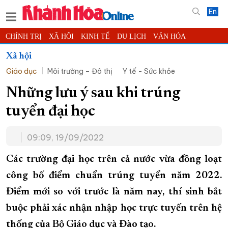
En
CHÍNH TRỊ
XÃ HỘI
KINH TẾ
DU LỊCH
VĂN HÓA
THỂ THAO
ĐỜI SỐNG
TIN ĐỊA PHƯƠNG
Xã hội
Giáo dục
Môi trường – Đô thị
Y tế - Sức khỏe
KHOA HỌC - CÔNG NGHỆ
PHÁP LUẬT
BẠN ĐỌC
PHÓNG SỰ
THẾ GIỚI
MULTIMEDIA
VIDEO
ĐỌC BÁO ONLINE
Những lưu ý sau khi trúng
PODCAST
THÔNG TIN - QUẢNG CÁO
tuyển đại học
QUY HOẠCH TỈNH KHÁNH HÒA
09:09, 19/09/2022
TRƯỜNG SA BIỂN ĐẢO QUÊ HƯƠNG
CHUNG TAY CẢI CÁCH HÀNH CHÍNH
Các trường đại học trên cả nước vừa đồng loạt
công bố điểm chuẩn trúng tuyển năm 2022.
XÂY DỰNG NÔNG THÔN MỚI
LỊCH CẮT ĐIỆN
Điểm mới so với trước là năm nay, thí sinh bắt
TÀU - XE - MÁY BAY
buộc phải xác nhận nhập học trực tuyến trên hệ
KỶ NIỆM 370 NĂM XÂY DỰNG VÀ PHÁT TRIỂN TỈNH KHÁNH HÒA
thống của Bộ Giáo dục và Đào tạo.
KHOẢNH KHẮC ĐẸP XỨ TRẦM