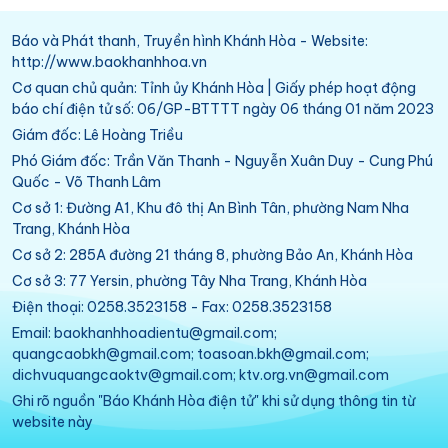
Báo và Phát thanh, Truyền hình Khánh Hòa - Website:
http://www.baokhanhhoa.vn
Cơ quan chủ quản: Tỉnh ủy Khánh Hòa | Giấy phép hoạt động
báo chí điện tử số: 06/GP-BTTTT ngày 06 tháng 01 năm 2023
Giám đốc: Lê Hoàng Triều
Phó Giám đốc: Trần Văn Thanh - Nguyễn Xuân Duy - Cung Phú
Quốc - Võ Thanh Lâm
Cơ sở 1: Đường A1, Khu đô thị An Bình Tân, phường Nam Nha
Trang, Khánh Hòa
Cơ sở 2: 285A đường 21 tháng 8, phường Bảo An, Khánh Hòa
Cơ sở 3: 77 Yersin, phường Tây Nha Trang, Khánh Hòa
Điện thoại: 0258.3523158 - Fax: 0258.3523158
Email: baokhanhhoadientu@gmail.com;
quangcaobkh@gmail.com; toasoan.bkh@gmail.com;
dichvuquangcaoktv@gmail.com; ktv.org.vn@gmail.com
Ghi rõ nguồn "Báo Khánh Hòa điện tử" khi sử dụng thông tin từ
website này