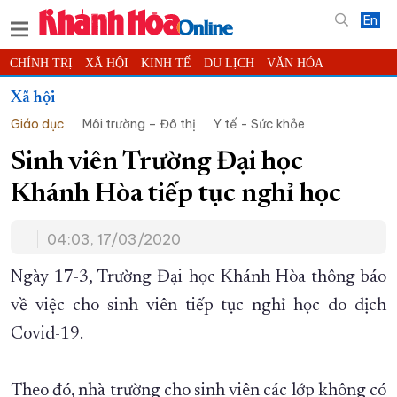
En
CHÍNH TRỊ
XÃ HỘI
KINH TẾ
DU LỊCH
VĂN HÓA
THỂ THAO
ĐỜI SỐNG
TIN ĐỊA PHƯƠNG
Xã hội
Giáo dục
Môi trường – Đô thị
Y tế - Sức khỏe
KHOA HỌC - CÔNG NGHỆ
PHÁP LUẬT
BẠN ĐỌC
PHÓNG SỰ
THẾ GIỚI
MULTIMEDIA
VIDEO
ĐỌC BÁO ONLINE
Sinh viên Trường Đại học
PODCAST
THÔNG TIN - QUẢNG CÁO
Khánh Hòa tiếp tục nghỉ học
QUY HOẠCH TỈNH KHÁNH HÒA
04:03, 17/03/2020
TRƯỜNG SA BIỂN ĐẢO QUÊ HƯƠNG
CHUNG TAY CẢI CÁCH HÀNH CHÍNH
Ngày 17-3, Trường Đại học Khánh Hòa thông báo
về việc cho sinh viên tiếp tục nghỉ học do dịch
XÂY DỰNG NÔNG THÔN MỚI
LỊCH CẮT ĐIỆN
Covid-19.
TÀU - XE - MÁY BAY
KỶ NIỆM 370 NĂM XÂY DỰNG VÀ PHÁT TRIỂN TỈNH KHÁNH HÒA
Theo đó, nhà trường cho sinh viên các lớp không có
KHOẢNH KHẮC ĐẸP XỨ TRẦM