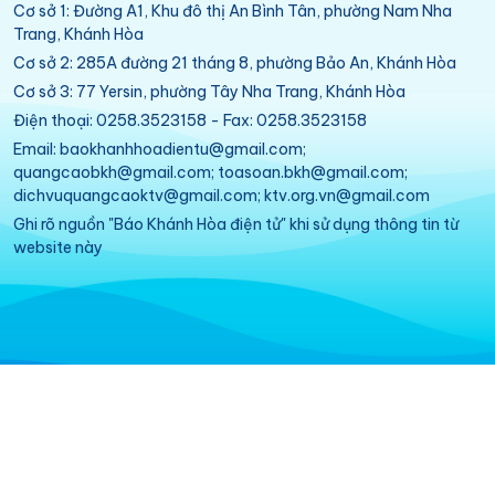
Cơ sở 1: Đường A1, Khu đô thị An Bình Tân, phường Nam Nha
Trang, Khánh Hòa
Cơ sở 2: 285A đường 21 tháng 8, phường Bảo An, Khánh Hòa
Cơ sở 3: 77 Yersin, phường Tây Nha Trang, Khánh Hòa
Điện thoại: 0258.3523158 - Fax: 0258.3523158
Email: baokhanhhoadientu@gmail.com;
quangcaobkh@gmail.com; toasoan.bkh@gmail.com;
dichvuquangcaoktv@gmail.com; ktv.org.vn@gmail.com
Ghi rõ nguồn "Báo Khánh Hòa điện tử" khi sử dụng thông tin từ
website này