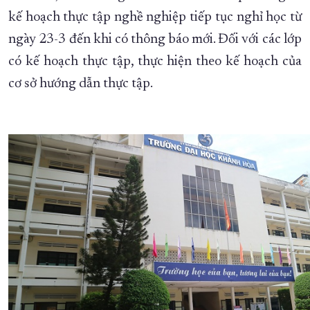
kế hoạch thực tập nghề nghiệp tiếp tục nghỉ học từ
XÂY DỰNG KHÁNH HÒA TRỞ THÀNH THÀNH PHỐ TRỰC THUỘC 
ngày 23-3 đến khi có thông báo mới. Đối với các lớp
ĐẠI HỘI ĐẢNG CÁC CẤP
TRANG CHỦ
VỀ BÁO KHÁNH HÒA
có kế hoạch thực tập, thực hiện theo kế hoạch của
cơ sở hướng dẫn thực tập.