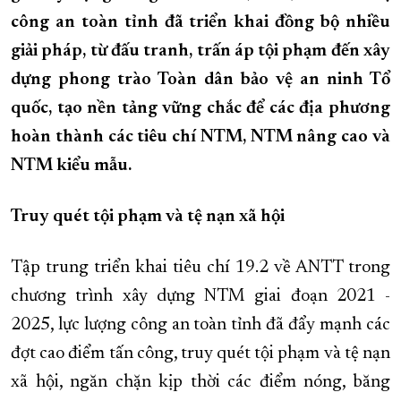
công an toàn tỉnh đã triển khai đồng bộ nhiều
XÂY DỰNG KHÁNH HÒA TRỞ THÀNH THÀNH PHỐ TRỰC THUỘC 
giải pháp, từ đấu tranh, trấn áp tội phạm đến xây
ĐẠI HỘI ĐẢNG CÁC CẤP
TRANG CHỦ
VỀ BÁO KHÁNH HÒA
dựng phong trào Toàn dân bảo vệ an ninh Tổ
quốc, tạo nền tảng vững chắc để các địa phương
hoàn thành các tiêu chí NTM, NTM nâng cao và
NTM kiểu mẫu.
Truy quét tội phạm và tệ nạn xã hội
Tập trung triển khai tiêu chí 19.2 về ANTT trong
chương trình xây dựng NTM giai đoạn 2021 -
2025, lực lượng công an toàn tỉnh đã đẩy mạnh các
đợt cao điểm tấn công, truy quét tội phạm và tệ nạn
xã hội, ngăn chặn kịp thời các điểm nóng, băng