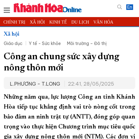
En
CHÍNH TRỊ
XÃ HỘI
KINH TẾ
DU LỊCH
VĂN HÓA
THỂ THAO
ĐỜI SỐNG
TIN ĐỊA PHƯƠNG
Xã hội
Giáo dục
Y tế - Sức khỏe
Môi trường – Đô thị
KHOA HỌC - CÔNG NGHỆ
PHÁP LUẬT
BẠN ĐỌC
PHÓNG SỰ
THẾ GIỚI
MULTIMEDIA
VIDEO
ĐỌC BÁO ONLINE
Công an chung sức xây dựng
PODCAST
THÔNG TIN - QUẢNG CÁO
nông thôn mới
QUY HOẠCH TỈNH KHÁNH HÒA
L.PHƯƠNG - T.LONG
22:41, 28/05/2025
TRƯỜNG SA BIỂN ĐẢO QUÊ HƯƠNG
CHUNG TAY CẢI CÁCH HÀNH CHÍNH
Những năm qua, lực lượng Công an tỉnh Khánh
Hòa tiếp tục khẳng định vai trò nòng cốt trong
XÂY DỰNG NÔNG THÔN MỚI
LỊCH CẮT ĐIỆN
bảo đảm an ninh trật tự (ANTT), đóng góp quan
TÀU - XE - MÁY BAY
trọng vào thực hiện Chương trình mục tiêu quốc
KỶ NIỆM 370 NĂM XÂY DỰNG VÀ PHÁT TRIỂN TỈNH KHÁNH HÒA
gia xây dựng nông thôn mới (NTM). Các đơn vị
KHOẢNH KHẮC ĐẸP XỨ TRẦM