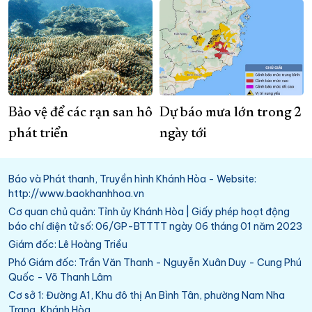
Bảo vệ để các rạn san hô
Dự báo mưa lớn trong 2
phát triển
ngày tới
Báo và Phát thanh, Truyền hình Khánh Hòa - Website:
http://www.baokhanhhoa.vn
Cơ quan chủ quản: Tỉnh ủy Khánh Hòa | Giấy phép hoạt động
báo chí điện tử số: 06/GP-BTTTT ngày 06 tháng 01 năm 2023
Giám đốc: Lê Hoàng Triều
Phó Giám đốc: Trần Văn Thanh - Nguyễn Xuân Duy - Cung Phú
Quốc - Võ Thanh Lâm
Cơ sở 1: Đường A1, Khu đô thị An Bình Tân, phường Nam Nha
Trang, Khánh Hòa