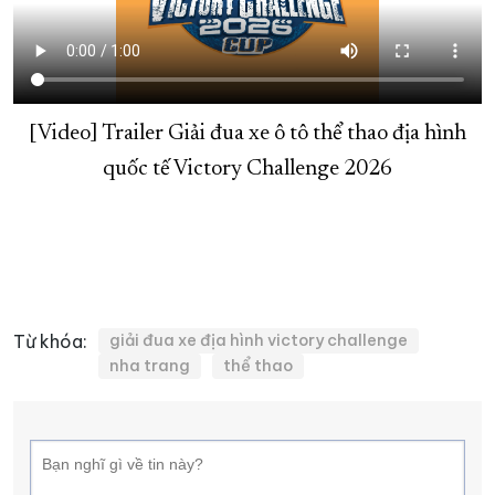
XÂY DỰNG KHÁNH HÒA TRỞ THÀNH THÀNH PHỐ TRỰC THUỘC 
ĐẠI HỘI ĐẢNG CÁC CẤP
TRANG CHỦ
VỀ BÁO KHÁNH HÒA
[Video] Trailer Giải đua xe ô tô thể thao địa hình
quốc tế Victory Challenge 2026
Từ khóa:
giải đua xe địa hình victory challenge
nha trang
thể thao