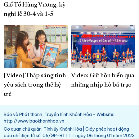
Giổ Tổ Hùng Vương, kỳ
nghỉ lễ 30-4 và 1-5
[Video] Thắp sáng tình
Video: Giữ hồn biển qua
yêu sách trong thế hệ
những nhịp hò bá trạo
trẻ
Báo và Phát thanh, Truyền hình Khánh Hòa - Website:
http://www.baokhanhhoa.vn
Cơ quan chủ quản: Tỉnh ủy Khánh Hòa | Giấy phép hoạt động
báo chí điện tử số: 06/GP-BTTTT ngày 06 tháng 01 năm 2023