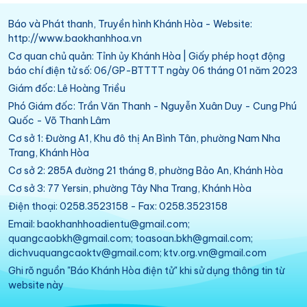
Báo và Phát thanh, Truyền hình Khánh Hòa - Website:
http://www.baokhanhhoa.vn
Cơ quan chủ quản: Tỉnh ủy Khánh Hòa | Giấy phép hoạt động
báo chí điện tử số: 06/GP-BTTTT ngày 06 tháng 01 năm 2023
Giám đốc: Lê Hoàng Triều
Phó Giám đốc: Trần Văn Thanh - Nguyễn Xuân Duy - Cung Phú
Quốc - Võ Thanh Lâm
Cơ sở 1: Đường A1, Khu đô thị An Bình Tân, phường Nam Nha
Trang, Khánh Hòa
Cơ sở 2: 285A đường 21 tháng 8, phường Bảo An, Khánh Hòa
Cơ sở 3: 77 Yersin, phường Tây Nha Trang, Khánh Hòa
Điện thoại: 0258.3523158 - Fax: 0258.3523158
Email: baokhanhhoadientu@gmail.com;
quangcaobkh@gmail.com; toasoan.bkh@gmail.com;
dichvuquangcaoktv@gmail.com; ktv.org.vn@gmail.com
Ghi rõ nguồn "Báo Khánh Hòa điện tử" khi sử dụng thông tin từ
website này