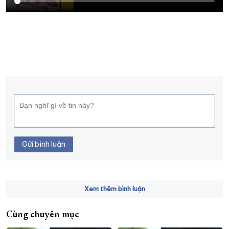
XÂY DỰNG KHÁNH HÒA TRỞ THÀNH THÀNH PHỐ TRỰC THUỘC 
ĐẠI HỘI ĐẢNG CÁC CẤP
TRANG CHỦ
VỀ BÁO KHÁNH HÒA
Gửi bình luận
Xem thêm bình luận
Cùng chuyên mục