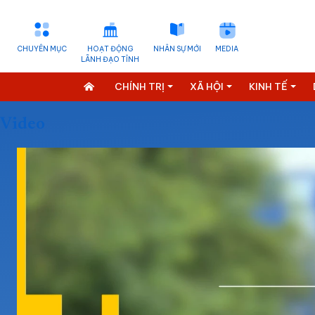
CHUYÊN MỤC
HOẠT ĐỘNG
NHÂN SỰ MỚI
MEDIA
LÃNH ĐẠO TỈNH
CHÍNH TRỊ
XÃ HỘI
KINH TẾ
Video