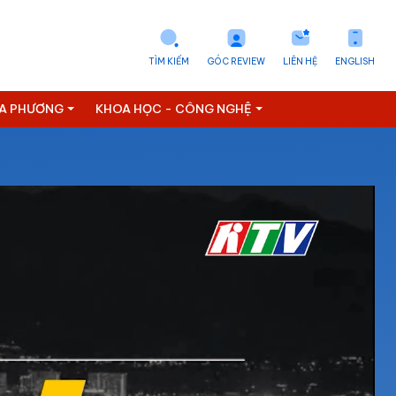
TÌM KIẾM
GÓC REVIEW
LIÊN HỆ
ENGLISH
ỊA PHƯƠNG
KHOA HỌC - CÔNG NGHỆ