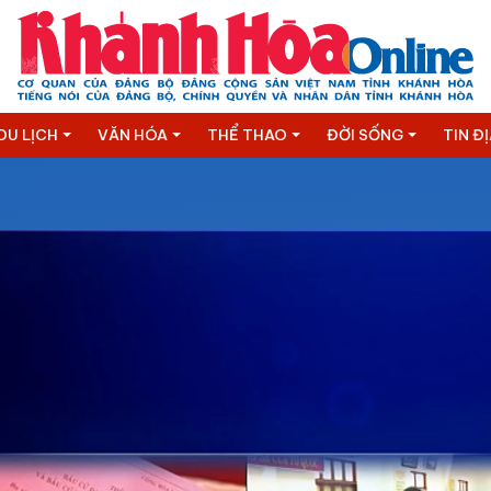
DU LỊCH
VĂN HÓA
THỂ THAO
ĐỜI SỐNG
TIN Đ