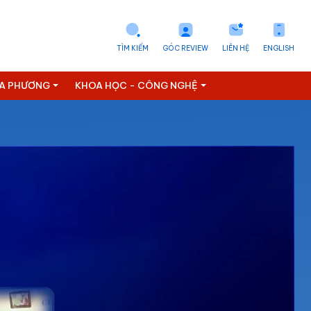
TÌM KIẾM
GÓC REVIEW
LIÊN HỆ
ENGLISH
ỊA PHƯƠNG
KHOA HỌC - CÔNG NGHỆ