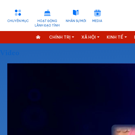
CHUYÊN MỤC
HOẠT ĐỘNG
NHÂN SỰ MỚI
MEDIA
LÃNH ĐẠO TỈNH
CHÍNH TRỊ
XÃ HỘI
KINH TẾ
Video