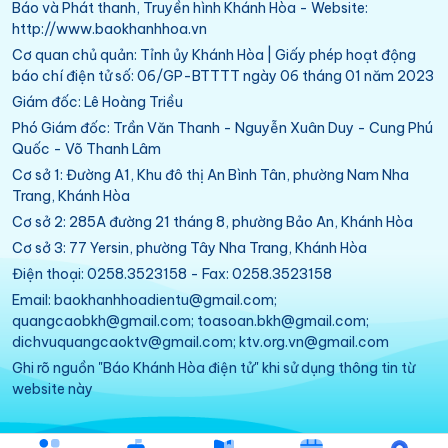
Báo và Phát thanh, Truyền hình Khánh Hòa - Website:
http://www.baokhanhhoa.vn
Cơ quan chủ quản: Tỉnh ủy Khánh Hòa | Giấy phép hoạt động
báo chí điện tử số: 06/GP-BTTTT ngày 06 tháng 01 năm 2023
Giám đốc: Lê Hoàng Triều
Phó Giám đốc: Trần Văn Thanh - Nguyễn Xuân Duy - Cung Phú
Quốc - Võ Thanh Lâm
Cơ sở 1: Đường A1, Khu đô thị An Bình Tân, phường Nam Nha
Trang, Khánh Hòa
Cơ sở 2: 285A đường 21 tháng 8, phường Bảo An, Khánh Hòa
Cơ sở 3: 77 Yersin, phường Tây Nha Trang, Khánh Hòa
Điện thoại: 0258.3523158 - Fax: 0258.3523158
Email: baokhanhhoadientu@gmail.com;
quangcaobkh@gmail.com; toasoan.bkh@gmail.com;
dichvuquangcaoktv@gmail.com; ktv.org.vn@gmail.com
Ghi rõ nguồn "Báo Khánh Hòa điện tử" khi sử dụng thông tin từ
website này