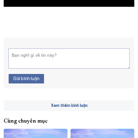
XÂY DỰNG KHÁNH HÒA TRỞ THÀNH THÀNH PHỐ TRỰC THUỘC 
ĐẠI HỘI ĐẢNG CÁC CẤP
TRANG CHỦ
VỀ BÁO KHÁNH HÒA
Gửi bình luận
Xem thêm bình luận
Cùng chuyên mục