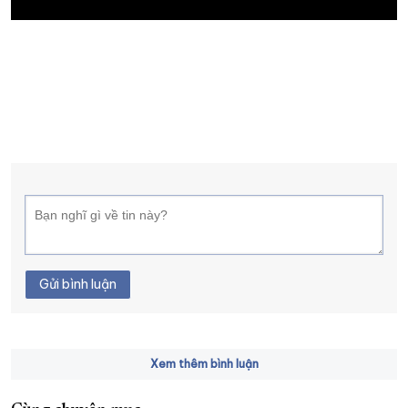
XÂY DỰNG KHÁNH HÒA TRỞ THÀNH THÀNH PHỐ TRỰC THUỘC 
ĐẠI HỘI ĐẢNG CÁC CẤP
TRANG CHỦ
VỀ BÁO KHÁNH HÒA
Gửi bình luận
Xem thêm bình luận