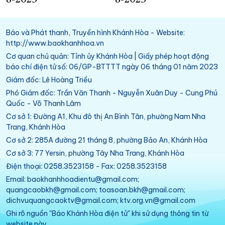
Báo và Phát thanh, Truyền hình Khánh Hòa - Website:
http://www.baokhanhhoa.vn
Cơ quan chủ quản: Tỉnh ủy Khánh Hòa | Giấy phép hoạt động
báo chí điện tử số: 06/GP-BTTTT ngày 06 tháng 01 năm 2023
Giám đốc: Lê Hoàng Triều
Phó Giám đốc: Trần Văn Thanh - Nguyễn Xuân Duy - Cung Phú
Quốc - Võ Thanh Lâm
Cơ sở 1: Đường A1, Khu đô thị An Bình Tân, phường Nam Nha
Trang, Khánh Hòa
Cơ sở 2: 285A đường 21 tháng 8, phường Bảo An, Khánh Hòa
Cơ sở 3: 77 Yersin, phường Tây Nha Trang, Khánh Hòa
Điện thoại: 0258.3523158 - Fax: 0258.3523158
Email: baokhanhhoadientu@gmail.com;
quangcaobkh@gmail.com; toasoan.bkh@gmail.com;
dichvuquangcaoktv@gmail.com; ktv.org.vn@gmail.com
Ghi rõ nguồn "Báo Khánh Hòa điện tử" khi sử dụng thông tin từ
website này