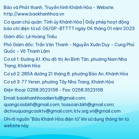
Báo và Phát thanh, Truyền hình Khánh Hòa - Website:
http://www.baokhanhhoa.vn
Cơ quan chủ quản: Tỉnh ủy Khánh Hòa | Giấy phép hoạt động
báo chí điện tử số: 06/GP-BTTTT ngày 06 tháng 01 năm 2023
Giám đốc: Lê Hoàng Triều
Phó Giám đốc: Trần Văn Thanh - Nguyễn Xuân Duy - Cung Phú
Quốc - Võ Thanh Lâm
Cơ sở 1: Đường A1, Khu đô thị An Bình Tân, phường Nam Nha
Trang, Khánh Hòa
Cơ sở 2: 285A đường 21 tháng 8, phường Bảo An, Khánh Hòa
Cơ sở 3: 77 Yersin, phường Tây Nha Trang, Khánh Hòa
Điện thoại: 0258.3523158 - Fax: 0258.3523158
Email: baokhanhhoadientu@gmail.com;
quangcaobkh@gmail.com; toasoan.bkh@gmail.com;
dichvuquangcaoktv@gmail.com; ktv.org.vn@gmail.com
Ghi rõ nguồn "Báo Khánh Hòa điện tử" khi sử dụng thông tin từ
website này