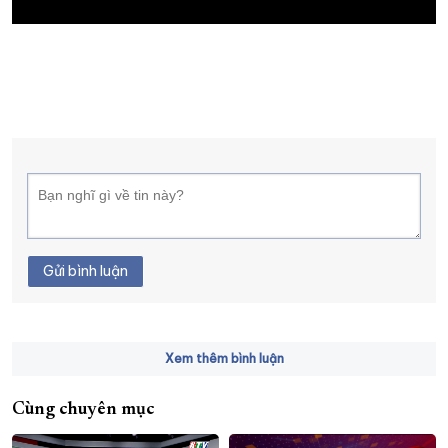
XÂY DỰNG KHÁNH HÒA TRỞ THÀNH THÀNH PHỐ TRỰC THUỘC 
ĐẠI HỘI ĐẢNG CÁC CẤP
TRANG CHỦ
VỀ BÁO KHÁNH HÒA
Gửi bình luận
Xem thêm bình luận
Cùng chuyên mục