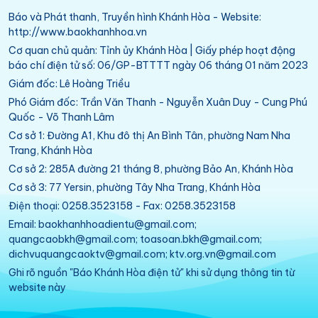
Báo và Phát thanh, Truyền hình Khánh Hòa - Website:
http://www.baokhanhhoa.vn
Cơ quan chủ quản: Tỉnh ủy Khánh Hòa | Giấy phép hoạt động
báo chí điện tử số: 06/GP-BTTTT ngày 06 tháng 01 năm 2023
Giám đốc: Lê Hoàng Triều
Phó Giám đốc: Trần Văn Thanh - Nguyễn Xuân Duy - Cung Phú
Quốc - Võ Thanh Lâm
Cơ sở 1: Đường A1, Khu đô thị An Bình Tân, phường Nam Nha
Trang, Khánh Hòa
Cơ sở 2: 285A đường 21 tháng 8, phường Bảo An, Khánh Hòa
Cơ sở 3: 77 Yersin, phường Tây Nha Trang, Khánh Hòa
Điện thoại: 0258.3523158 - Fax: 0258.3523158
Email: baokhanhhoadientu@gmail.com;
quangcaobkh@gmail.com; toasoan.bkh@gmail.com;
dichvuquangcaoktv@gmail.com; ktv.org.vn@gmail.com
Ghi rõ nguồn "Báo Khánh Hòa điện tử" khi sử dụng thông tin từ
website này