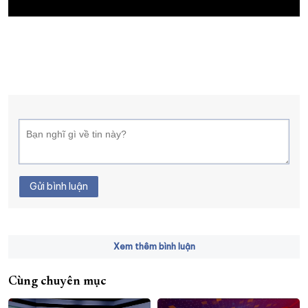
XÂY DỰNG KHÁNH HÒA TRỞ THÀNH THÀNH PHỐ TRỰC THUỘC 
ĐẠI HỘI ĐẢNG CÁC CẤP
TRANG CHỦ
VỀ BÁO KHÁNH HÒA
Gửi bình luận
Xem thêm bình luận
Cùng chuyên mục