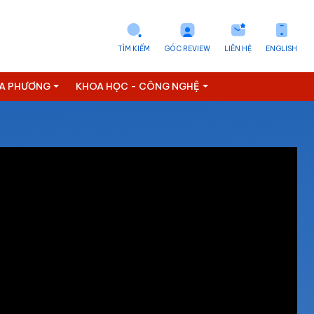
TÌM KIẾM
GÓC REVIEW
LIÊN HỆ
ENGLISH
ỊA PHƯƠNG
KHOA HỌC - CÔNG NGHỆ