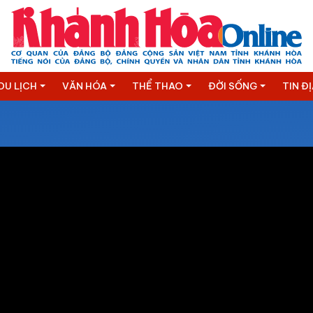
DU LỊCH
VĂN HÓA
THỂ THAO
ĐỜI SỐNG
TIN Đ