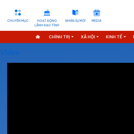
CHUYÊN MỤC
HOẠT ĐỘNG
NHÂN SỰ MỚI
MEDIA
LÃNH ĐẠO TỈNH
CHÍNH TRỊ
XÃ HỘI
KINH TẾ
Video