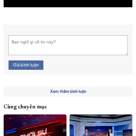
XÂY DỰNG KHÁNH HÒA TRỞ THÀNH THÀNH PHỐ TRỰC THUỘC 
ĐẠI HỘI ĐẢNG CÁC CẤP
TRANG CHỦ
VỀ BÁO KHÁNH HÒA
Gửi bình luận
Xem thêm bình luận
Cùng chuyên mục