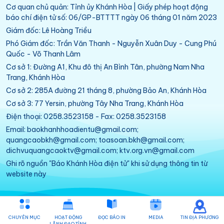
Cơ quan chủ quản: Tỉnh ủy Khánh Hòa | Giấy phép hoạt động
báo chí điện tử số: 06/GP-BTTTT ngày 06 tháng 01 năm 2023
Giám đốc: Lê Hoàng Triều
Phó Giám đốc: Trần Văn Thanh - Nguyễn Xuân Duy - Cung Phú
Quốc - Võ Thanh Lâm
Cơ sở 1: Đường A1, Khu đô thị An Bình Tân, phường Nam Nha
Trang, Khánh Hòa
Cơ sở 2: 285A đường 21 tháng 8, phường Bảo An, Khánh Hòa
Cơ sở 3: 77 Yersin, phường Tây Nha Trang, Khánh Hòa
Điện thoại: 0258.3523158 - Fax: 0258.3523158
Email: baokhanhhoadientu@gmail.com;
quangcaobkh@gmail.com; toasoan.bkh@gmail.com;
dichvuquangcaoktv@gmail.com; ktv.org.vn@gmail.com
Ghi rõ nguồn "Báo Khánh Hòa điện tử" khi sử dụng thông tin từ
website này
CHUYÊN MỤC
HOẠT ĐỘNG
ĐỌC BÁO IN
MEDIA
TIN ĐỊA PHƯƠNG
LÃNH ĐẠO TỈNH