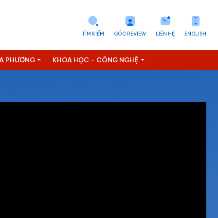
TÌM KIẾM
GÓC REVIEW
LIÊN HỆ
ENGLISH
ỊA PHƯƠNG
KHOA HỌC - CÔNG NGHỆ