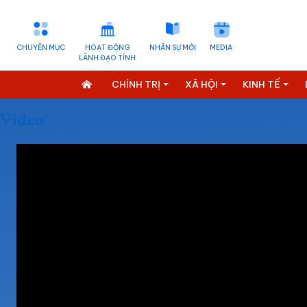
CHUYÊN MỤC
HOẠT ĐỘNG
NHÂN SỰ MỚI
MEDIA
LÃNH ĐẠO TỈNH
CHÍNH TRỊ
XÃ HỘI
KINH TẾ
Video