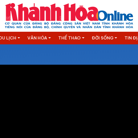
DU LỊCH
VĂN HÓA
THỂ THAO
ĐỜI SỐNG
TIN Đ