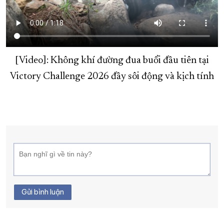
XÂY DỰNG KHÁNH HÒA TRỞ THÀNH THÀNH PHỐ TRỰC THUỘC 
ĐẠI HỘI ĐẢNG CÁC CẤP
TRANG CHỦ
VỀ BÁO KHÁNH HÒA
[Video]: Không khí đường đua buổi đầu tiên tại
Victory Challenge 2026 đầy sôi động và kịch tính
Gửi bình luận