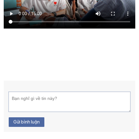
XÂY DỰNG KHÁNH HÒA TRỞ THÀNH THÀNH PHỐ TRỰC THUỘC 
ĐẠI HỘI ĐẢNG CÁC CẤP
TRANG CHỦ
VỀ BÁO KHÁNH HÒA
Gửi bình luận