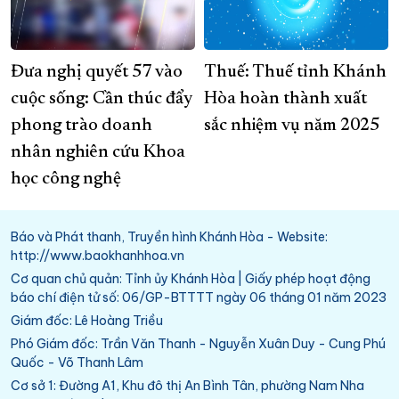
Đưa nghị quyết 57 vào
Thuế: Thuế tỉnh Khánh
cuộc sống: Cần thúc đẩy
Hòa hoàn thành xuất
phong trào doanh
sắc nhiệm vụ năm 2025
nhân nghiên cứu Khoa
học công nghệ
Báo và Phát thanh, Truyền hình Khánh Hòa - Website:
http://www.baokhanhhoa.vn
Cơ quan chủ quản: Tỉnh ủy Khánh Hòa | Giấy phép hoạt động
báo chí điện tử số: 06/GP-BTTTT ngày 06 tháng 01 năm 2023
Giám đốc: Lê Hoàng Triều
Phó Giám đốc: Trần Văn Thanh - Nguyễn Xuân Duy - Cung Phú
Quốc - Võ Thanh Lâm
Cơ sở 1: Đường A1, Khu đô thị An Bình Tân, phường Nam Nha