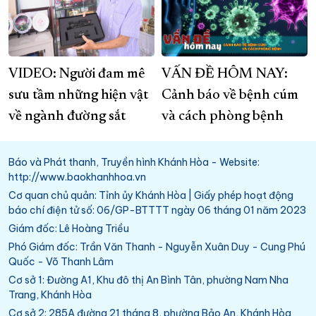
VIDEO: Người đam mê
VẤN ĐỀ HÔM NAY:
sưu tầm những hiện vật
Cảnh báo về bệnh cúm
về ngành đường sắt
và cách phòng bệnh
Báo và Phát thanh, Truyền hình Khánh Hòa - Website:
http://www.baokhanhhoa.vn
Cơ quan chủ quản: Tỉnh ủy Khánh Hòa | Giấy phép hoạt động
báo chí điện tử số: 06/GP-BTTTT ngày 06 tháng 01 năm 2023
Giám đốc: Lê Hoàng Triều
Phó Giám đốc: Trần Văn Thanh - Nguyễn Xuân Duy - Cung Phú
Quốc - Võ Thanh Lâm
Cơ sở 1: Đường A1, Khu đô thị An Bình Tân, phường Nam Nha
Trang, Khánh Hòa
Cơ sở 2: 285A đường 21 tháng 8, phường Bảo An, Khánh Hòa