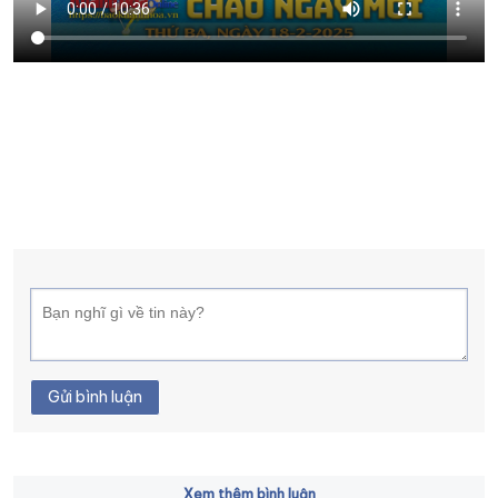
XÂY DỰNG KHÁNH HÒA TRỞ THÀNH THÀNH PHỐ TRỰC THUỘC 
ĐẠI HỘI ĐẢNG CÁC CẤP
TRANG CHỦ
VỀ BÁO KHÁNH HÒA
Gửi bình luận
Xem thêm bình luận