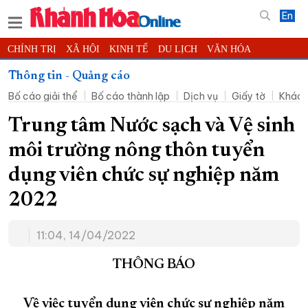
En
CHÍNH TRỊ
XÃ HỘI
KINH TẾ
DU LỊCH
VĂN HÓA
THỂ THAO
ĐỜI SỐNG
TIN ĐỊA PHƯƠNG
Thông tin - Quảng cáo
Bố cáo giải thể
Bố cáo thành lập
Dịch vụ
Giấy tờ
Khác
KHOA HỌC - CÔNG NGHỆ
PHÁP LUẬT
BẠN ĐỌC
PHÓNG SỰ
THẾ GIỚI
MULTIMEDIA
VIDEO
ĐỌC BÁO ONLINE
Trung tâm Nước sạch và Vệ sinh
PODCAST
THÔNG TIN - QUẢNG CÁO
môi trường nông thôn tuyển
QUY HOẠCH TỈNH KHÁNH HÒA
dụng viên chức sự nghiệp năm
TRƯỜNG SA BIỂN ĐẢO QUÊ HƯƠNG
2022
CHUNG TAY CẢI CÁCH HÀNH CHÍNH
11:04, 14/04/2022
XÂY DỰNG NÔNG THÔN MỚI
LỊCH CẮT ĐIỆN
TÀU - XE - MÁY BAY
THÔNG BÁO
KỶ NIỆM 370 NĂM XÂY DỰNG VÀ PHÁT TRIỂN TỈNH KHÁNH HÒA
Về việc tuyển dụng viên chức sự nghiệp năm
KHOẢNH KHẮC ĐẸP XỨ TRẦM