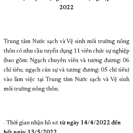
2022
XÂY DỰNG KHÁNH HÒA TRỞ THÀNH THÀNH PHỐ TRỰC THUỘC 
ĐẠI HỘI ĐẢNG CÁC CẤP
TRANG CHỦ
VỀ BÁO KHÁNH HÒA
Trung tâm Nước sạch và Vệ sinh môi trường nông
thôn có nhu cầu tuyển dụng 11 viên chức sự nghiệp
(bao gồm: Ngạch chuyên viên và tương đương: 06
chỉ tiêu; ngạch cán sự và tương đương: 05 chỉ tiêu)
vào làm việc tại Trung tâm Nước sạch và Vệ sinh
môi trường nông thôn.
- Thời gian nhận hồ sơ:
từ ngày 14/4/2022 đến
hết ngày 13/5/2022.