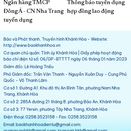
Ngân hàng TMCP
Thông báo tuyển dụng
Đông Á - CN Nha Trang
hợp đồng lao động
tuyển dụng
Báo và Phát thanh, Truyền hình Khánh Hòa - Website:
http://www.baokhanhhoa.vn
Cơ quan chủ quản: Tỉnh ủy Khánh Hòa | Giấy phép hoạt động
báo chí điện tử số: 06/GP-BTTTT ngày 06 tháng 01 năm 2023
Giám đốc: Lê Hoàng Triều
Phó Giám đốc: Trần Văn Thanh - Nguyễn Xuân Duy - Cung Phú
Quốc - Võ Thanh Lâm
Cơ sở 1: Đường A1, Khu đô thị An Bình Tân, phường Nam Nha
Trang, Khánh Hòa
Cơ sở 2: 285A đường 21 tháng 8, phường Bảo An, Khánh Hòa
Cơ sở 3: 77 Yersin, phường Tây Nha Trang, Khánh Hòa
Điện thoại: 0258.3523158 - Fax: 0258.3523158
Email: baokhanhhoadientu@gmail.com;
quangcaobkh@gmail.com; toasoan.bkh@gmail.com;