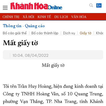
En
CHÍNH TRỊ
XÃ HỘI
KINH TẾ
DU LỊCH
VĂN HÓA
THỂ THAO
ĐỜI SỐNG
TIN ĐỊA PHƯƠNG
Thông tin - Quảng cáo
Bố cáo giải thể
Bố cáo thành lập
Dịch vụ
Giấy tờ
Khác
KHOA HỌC - CÔNG NGHỆ
PHÁP LUẬT
BẠN ĐỌC
PHÓNG SỰ
THẾ GIỚI
MULTIMEDIA
VIDEO
ĐỌC BÁO ONLINE
Mất giấy tờ
PODCAST
THÔNG TIN - QUẢNG CÁO
10:04, 08/04/2022
QUY HOẠCH TỈNH KHÁNH HÒA
Mất giấy tờ
TRƯỜNG SA BIỂN ĐẢO QUÊ HƯƠNG
CHUNG TAY CẢI CÁCH HÀNH CHÍNH
XÂY DỰNG NÔNG THÔN MỚI
LỊCH CẮT ĐIỆN
Tôi tên Trần Huy Hoàng, hiện đang kinh doanh tại
TÀU - XE - MÁY BAY
Công ty TNHH Hoàng Vân, số 10 Quang Trung,
KỶ NIỆM 370 NĂM XÂY DỰNG VÀ PHÁT TRIỂN TỈNH KHÁNH HÒA
phường Vạn Thắng, TP. Nha Trang, tỉnh Khánh
KHOẢNH KHẮC ĐẸP XỨ TRẦM