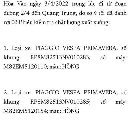
Hòa. Vào ngày 3/4/2022 trong lúc đi từ đoạn
XÂY DỰNG KHÁNH HÒA TRỞ THÀNH THÀNH PHỐ TRỰC THUỘC 
đường 2/4 đến Quang Trung, do sơ ý tôi đã đánh
ĐẠI HỘI ĐẢNG CÁC CẤP
TRANG CHỦ
VỀ BÁO KHÁNH HÒA
rơi 03 Phiếu kiểm tra chất lượng xuất xưởng:
1. Loại xe: PIAGGIO VESPA PRIMAVERA; số
khung: RP8M82513NV010283; số máy:
M82EM5120110; màu: HỒNG
2. Loại xe: PIAGGIO VESPA PRIMAVERA; số
khung: RP8M82513NV010285; số máy:
M82EM5120154; màu: HỒNG