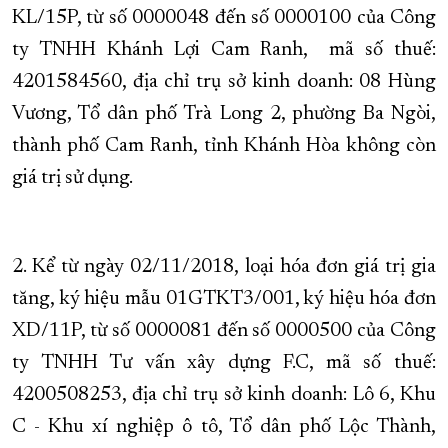
KL/15P, từ số 0000048 đến số 0000100 của Công
XÂY DỰNG KHÁNH HÒA TRỞ THÀNH THÀNH PHỐ TRỰC THUỘC 
ty TNHH Khánh Lợi Cam Ranh, mã số thuế:
ĐẠI HỘI ĐẢNG CÁC CẤP
TRANG CHỦ
VỀ BÁO KHÁNH HÒA
4201584560, địa chỉ trụ sở kinh doanh: 08 Hùng
Vương, Tổ dân phố Trà Long 2, phường Ba Ngòi,
thành phố Cam Ranh, tỉnh Khánh Hòa không còn
giá trị sử dụng.
2. Kể từ ngày 02/11/2018, loại hóa đơn giá trị gia
tăng, ký hiệu mẫu 01GTKT3/001, ký hiệu hóa đơn
XD/11P, từ số 0000081 đến số 0000500 của Công
ty TNHH Tư vấn xây dựng F.C, mã số thuế:
4200508253, địa chỉ trụ sở kinh doanh: Lô 6, Khu
C - Khu xí nghiệp ô tô, Tổ dân phố Lộc Thành,