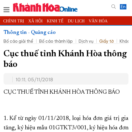
En
CHÍNH TRỊ
XÃ HỘI
KINH TẾ
DU LỊCH
VĂN HÓA
THỂ THAO
ĐỜI SỐNG
TIN ĐỊA PHƯƠNG
Thông tin - Quảng cáo
Bố cáo giải thể
Bố cáo thành lập
Dịch vụ
Giấy tờ
Khác
KHOA HỌC - CÔNG NGHỆ
PHÁP LUẬT
BẠN ĐỌC
PHÓNG SỰ
THẾ GIỚI
MULTIMEDIA
VIDEO
ĐỌC BÁO ONLINE
Cục thuế tỉnh Khánh Hòa thông
PODCAST
THÔNG TIN - QUẢNG CÁO
báo
QUY HOẠCH TỈNH KHÁNH HÒA
10:11, 05/11/2018
TRƯỜNG SA BIỂN ĐẢO QUÊ HƯƠNG
CHUNG TAY CẢI CÁCH HÀNH CHÍNH
CỤC THUẾ TỈNH KHÁNH HÒA THÔNG BÁO
XÂY DỰNG NÔNG THÔN MỚI
LỊCH CẮT ĐIỆN
TÀU - XE - MÁY BAY
1. Kể từ ngày 01/11/2018, loại hóa đơn giá trị gia
KỶ NIỆM 370 NĂM XÂY DỰNG VÀ PHÁT TRIỂN TỈNH KHÁNH HÒA
tăng, ký hiệu mẫu 01GTKT3/001, ký hiệu hóa đơn
KHOẢNH KHẮC ĐẸP XỨ TRẦM