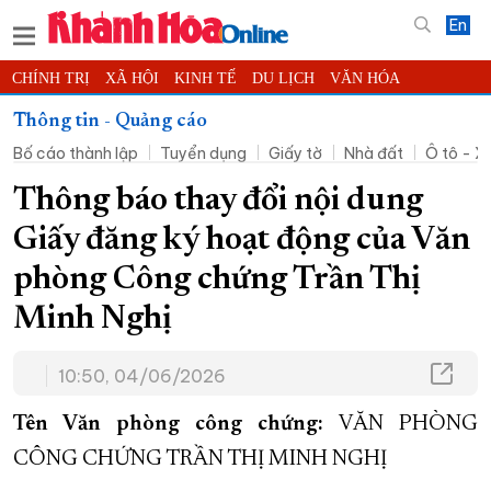
En
CHÍNH TRỊ
XÃ HỘI
KINH TẾ
DU LỊCH
VĂN HÓA
THỂ THAO
ĐỜI SỐNG
TIN ĐỊA PHƯƠNG
Thông tin - Quảng cáo
Bố cáo thành lập
Tuyển dụng
Giấy tờ
Nhà đất
Ô tô - X
KHOA HỌC - CÔNG NGHỆ
PHÁP LUẬT
BẠN ĐỌC
PHÓNG SỰ
THẾ GIỚI
MULTIMEDIA
VIDEO
ĐỌC BÁO ONLINE
Thông báo thay đổi nội dung
PODCAST
THÔNG TIN - QUẢNG CÁO
Giấy đăng ký hoạt động của Văn
QUY HOẠCH TỈNH KHÁNH HÒA
phòng Công chứng Trần Thị
TRƯỜNG SA BIỂN ĐẢO QUÊ HƯƠNG
Minh Nghị
CHUNG TAY CẢI CÁCH HÀNH CHÍNH
10:50, 04/06/2026
XÂY DỰNG NÔNG THÔN MỚI
LỊCH CẮT ĐIỆN
TÀU - XE - MÁY BAY
Tên Văn phòng công chứng:
VĂN PHÒNG
KỶ NIỆM 370 NĂM XÂY DỰNG VÀ PHÁT TRIỂN TỈNH KHÁNH HÒA
CÔNG CHỨNG TRẦN THỊ MINH NGHỊ
KHOẢNH KHẮC ĐẸP XỨ TRẦM