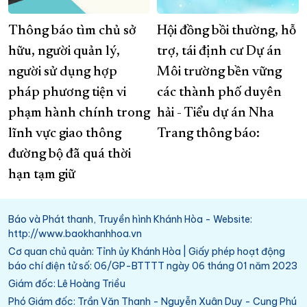
Thông báo tìm chủ sở
Hội đồng bồi thường, hỗ
hữu, người quản lý,
trợ, tái định cư Dự án
người sử dụng hợp
Môi trường bền vững
pháp phương tiện vi
các thành phố duyên
phạm hành chính trong
hải - Tiểu dự án Nha
lĩnh vực giao thông
Trang thông báo:
đường bộ đã quá thời
hạn tạm giữ
Báo và Phát thanh, Truyền hình Khánh Hòa - Website:
http://www.baokhanhhoa.vn
Cơ quan chủ quản: Tỉnh ủy Khánh Hòa | Giấy phép hoạt động
báo chí điện tử số: 06/GP-BTTTT ngày 06 tháng 01 năm 2023
Giám đốc: Lê Hoàng Triều
Phó Giám đốc: Trần Văn Thanh - Nguyễn Xuân Duy - Cung Phú