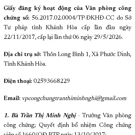
Giấy đăng ký hoạt động của Văn phòng công
XÂY DỰNG KHÁNH HÒA TRỞ THÀNH THÀNH PHỐ TRỰC THUỘC 
chứng số:
56.2017.02.0004/TP-ĐKHĐ-CC do Sở
ĐẠI HỘI ĐẢNG CÁC CẤP
TRANG CHỦ
VỀ BÁO KHÁNH HÒA
Tư pháp tỉnh Khánh Hòa cấp lần đầu ngày
22/11/2017, cấp lại lần thứ 06 ngày 29/5/2026.
Địa chỉ trụ sở:
Thôn Long Bình 1, Xã Phước Dinh,
Tỉnh Khánh Hòa.
Điện thoại:
02593668229
Email:
vpcongchungtranthiminhnghi@gmail.com
1. Bà Trần Thị Minh Nghị
- Trưởng Văn phòng
công chứng; Quyết định bổ nhiệm Công chứng