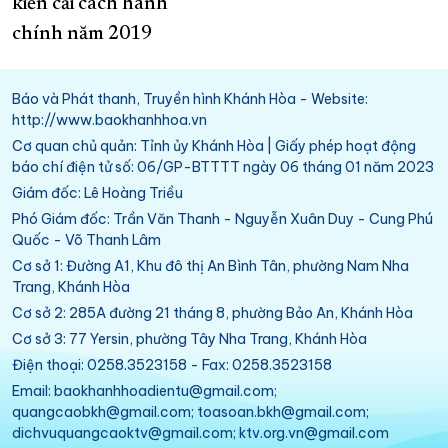
kiến cải cách hành
chính năm 2019
Báo và Phát thanh, Truyền hình Khánh Hòa - Website:
http://www.baokhanhhoa.vn
Cơ quan chủ quản: Tỉnh ủy Khánh Hòa | Giấy phép hoạt động
báo chí điện tử số: 06/GP-BTTTT ngày 06 tháng 01 năm 2023
Giám đốc: Lê Hoàng Triều
Phó Giám đốc: Trần Văn Thanh - Nguyễn Xuân Duy - Cung Phú
Quốc - Võ Thanh Lâm
Cơ sở 1: Đường A1, Khu đô thị An Bình Tân, phường Nam Nha
Trang, Khánh Hòa
Cơ sở 2: 285A đường 21 tháng 8, phường Bảo An, Khánh Hòa
Cơ sở 3: 77 Yersin, phường Tây Nha Trang, Khánh Hòa
Điện thoại: 0258.3523158 - Fax: 0258.3523158
Email: baokhanhhoadientu@gmail.com;
quangcaobkh@gmail.com; toasoan.bkh@gmail.com;
dichvuquangcaoktv@gmail.com; ktv.org.vn@gmail.com