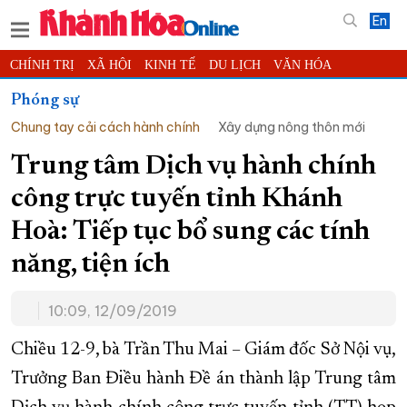
En
CHÍNH TRỊ
XÃ HỘI
KINH TẾ
DU LỊCH
VĂN HÓA
THỂ THAO
ĐỜI SỐNG
TIN ĐỊA PHƯƠNG
Phóng sự
Chung tay cải cách hành chính
Xây dựng nông thôn mới
KHOA HỌC - CÔNG NGHỆ
PHÁP LUẬT
BẠN ĐỌC
PHÓNG SỰ
THẾ GIỚI
MULTIMEDIA
VIDEO
ĐỌC BÁO ONLINE
Trung tâm Dịch vụ hành chính
PODCAST
THÔNG TIN - QUẢNG CÁO
công trực tuyến tỉnh Khánh
QUY HOẠCH TỈNH KHÁNH HÒA
Hoà: Tiếp tục bổ sung các tính
TRƯỜNG SA BIỂN ĐẢO QUÊ HƯƠNG
năng, tiện ích
CHUNG TAY CẢI CÁCH HÀNH CHÍNH
10:09, 12/09/2019
XÂY DỰNG NÔNG THÔN MỚI
LỊCH CẮT ĐIỆN
TÀU - XE - MÁY BAY
Chiều 12-9, bà Trần Thu Mai – Giám đốc Sở Nội vụ,
KỶ NIỆM 370 NĂM XÂY DỰNG VÀ PHÁT TRIỂN TỈNH KHÁNH HÒA
Trưởng Ban Điều hành Đề án thành lập Trung tâm
KHOẢNH KHẮC ĐẸP XỨ TRẦM