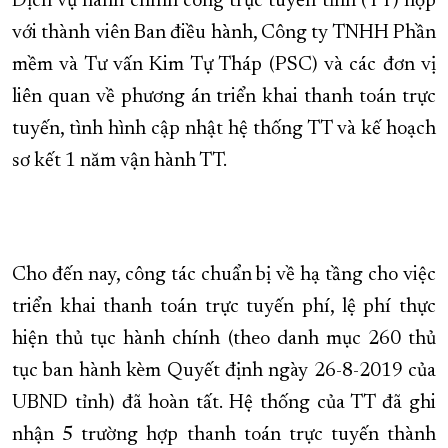
Dịch vụ hành chính công trực tuyến tỉnh (TT) họp
với thành viên Ban điều hành, Công ty TNHH Phần
XÂY DỰNG KHÁNH HÒA TRỞ THÀNH THÀNH PHỐ TRỰC THUỘC 
mềm và Tư vấn Kim Tự Tháp (PSC) và các đơn vị
ĐẠI HỘI ĐẢNG CÁC CẤP
TRANG CHỦ
VỀ BÁO KHÁNH HÒA
liên quan về phương án triển khai thanh toán trực
tuyến, tình hình cập nhật hệ thống TT và kế hoạch
sơ kết 1 năm vận hành TT.
Cho đến nay, công tác chuẩn bị về hạ tầng cho việc
triển khai thanh toán trực tuyến phí, lệ phí thực
hiện thủ tục hành chính (theo danh mục 260 thủ
tục ban hành kèm Quyết định ngày 26-8-2019 của
UBND tỉnh) đã hoàn tất. Hệ thống của TT đã ghi
nhận 5 trường hợp thanh toán trực tuyến thành