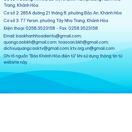
Trang, Khánh Hòa
Cơ sở 2: 285A đường 21 tháng 8, phường Bảo An, Khánh Hòa
Cơ sở 3: 77 Yersin, phường Tây Nha Trang, Khánh Hòa
Điện thoại: 0258.3523158 - Fax: 0258.3523158
Email: baokhanhhoadientu@gmail.com;
quangcaobkh@gmail.com; toasoan.bkh@gmail.com;
dichvuquangcaoktv@gmail.com; ktv.org.vn@gmail.com
Ghi rõ nguồn "Báo Khánh Hòa điện tử" khi sử dụng thông tin từ
website này