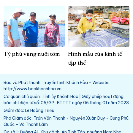
Tỷ phú vùng nuôi tôm
Hình mẫu của kinh tế
tập thể
Báo và Phát thanh, Truyền hình Khánh Hòa - Website:
http://www.baokhanhhoa.vn
Cơ quan chủ quản: Tỉnh ủy Khánh Hòa | Giấy phép hoạt động
báo chí điện tử số: 06/GP-BTTTT ngày 06 tháng 01 năm 2023
Giám đốc: Lê Hoàng Triều
Phó Giám đốc: Trần Văn Thanh - Nguyễn Xuân Duy - Cung Phú
Quốc - Võ Thanh Lâm
Cơ sở 1: Đường A1, Khu đô thị An Bình Tân, phường Nam Nha