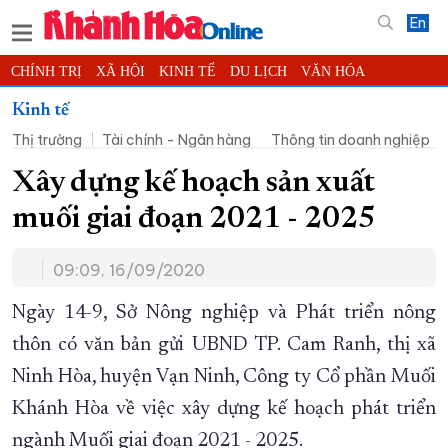
En
CHÍNH TRỊ
XÃ HỘI
KINH TẾ
DU LỊCH
VĂN HÓA
THỂ THAO
ĐỜI SỐNG
TIN ĐỊA PHƯƠNG
Kinh tế
Thị trường
Tài chính - Ngân hàng
Thông tin doanh nghiệp
KHOA HỌC - CÔNG NGHỆ
PHÁP LUẬT
BẠN ĐỌC
PHÓNG SỰ
THẾ GIỚI
MULTIMEDIA
VIDEO
ĐỌC BÁO ONLINE
Xây dựng kế hoạch sản xuất
PODCAST
THÔNG TIN - QUẢNG CÁO
muối giai đoạn 2021 - 2025
QUY HOẠCH TỈNH KHÁNH HÒA
09:09, 16/09/2020
TRƯỜNG SA BIỂN ĐẢO QUÊ HƯƠNG
CHUNG TAY CẢI CÁCH HÀNH CHÍNH
Ngày 14-9, Sở Nông nghiệp và Phát triển nông
thôn có văn bản gửi UBND TP. Cam Ranh, thị xã
XÂY DỰNG NÔNG THÔN MỚI
LỊCH CẮT ĐIỆN
Ninh Hòa, huyện Vạn Ninh, Công ty Cổ phần Muối
TÀU - XE - MÁY BAY
Khánh Hòa về việc xây dựng kế hoạch phát triển
KỶ NIỆM 370 NĂM XÂY DỰNG VÀ PHÁT TRIỂN TỈNH KHÁNH HÒA
ngành Muối giai đoạn 2021 - 2025.
KHOẢNH KHẮC ĐẸP XỨ TRẦM