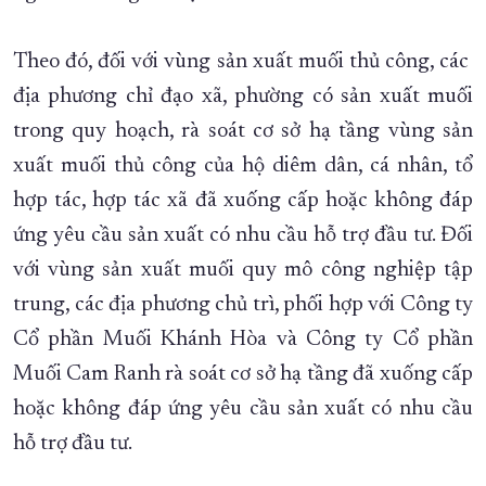
XÂY DỰNG KHÁNH HÒA TRỞ THÀNH THÀNH PHỐ TRỰC THUỘC 
Theo đó, đối với vùng sản xuất muối thủ công, các
ĐẠI HỘI ĐẢNG CÁC CẤP
TRANG CHỦ
VỀ BÁO KHÁNH HÒA
địa phương chỉ đạo xã, phường có sản xuất muối
trong quy hoạch, rà soát cơ sở hạ tầng vùng sản
xuất muối thủ công của hộ diêm dân, cá nhân, tổ
hợp tác, hợp tác xã đã xuống cấp hoặc không đáp
ứng yêu cầu sản xuất có nhu cầu hỗ trợ đầu tư. Đối
với vùng sản xuất muối quy mô công nghiệp tập
trung, các địa phương chủ trì, phối hợp với Công ty
Cổ phần Muối Khánh Hòa và Công ty Cổ phần
Muối Cam Ranh rà soát cơ sở hạ tầng đã xuống cấp
hoặc không đáp ứng yêu cầu sản xuất có nhu cầu
hỗ trợ đầu tư.