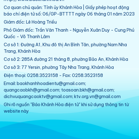
Cơ quan chủ quản: Tỉnh ủy Khánh Hòa | Giấy phép hoạt động
báo chí điện tử số: 06/GP-BTTTT ngày 06 tháng 01 năm 2023
Giám đốc: Lê Hoàng Triều
Phó Giám đốc: Trần Văn Thanh - Nguyễn Xuân Duy - Cung Phú
Quốc - Võ Thanh Lâm
Cơ sở 1: Đường A1, Khu đô thị An Bình Tân, phường Nam Nha
Trang, Khánh Hòa
Cơ sở 2: 285A đường 21 tháng 8, phường Bảo An, Khánh Hòa
Cơ sở 3: 77 Yersin, phường Tây Nha Trang, Khánh Hòa
Điện thoại: 0258.3523158 - Fax: 0258.3523158
Email: baokhanhhoadientu@gmail.com;
quangcaobkh@gmail.com; toasoan.bkh@gmail.com;
dichvuquangcaoktv@gmail.com; ktv.org.vn@gmail.com
Ghi rõ nguồn "Báo Khánh Hòa điện tử" khi sử dụng thông tin từ
website này