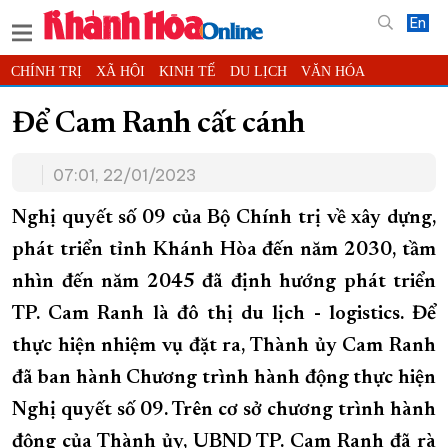
En
CHÍNH TRỊ
XÃ HỘI
KINH TẾ
DU LỊCH
VĂN HÓA
THỂ THAO
ĐỜI SỐNG
TIN ĐỊA PHƯƠNG
Để Cam Ranh cất cánh
KHOA HỌC - CÔNG NGHỆ
PHÁP LUẬT
BẠN ĐỌC
PHÓNG SỰ
07:01, 22/01/2023
THẾ GIỚI
MULTIMEDIA
VIDEO
ĐỌC BÁO ONLINE
PODCAST
THÔNG TIN - QUẢNG CÁO
Nghị quyết số 09 của Bộ Chính trị về xây dựng,
QUY HOẠCH TỈNH KHÁNH HÒA
phát triển tỉnh Khánh Hòa đến năm 2030, tầm
TRƯỜNG SA BIỂN ĐẢO QUÊ HƯƠNG
nhìn đến năm 2045 đã định hướng phát triển
CHUNG TAY CẢI CÁCH HÀNH CHÍNH
TP. Cam Ranh là đô thị du lịch - logistics. Để
XÂY DỰNG NÔNG THÔN MỚI
thực hiện nhiệm vụ đặt ra, Thành ủy Cam Ranh
LỊCH CẮT ĐIỆN
đã ban hành Chương trình hành động thực hiện
TÀU - XE - MÁY BAY
Nghị quyết số 09. Trên cơ sở chương trình hành
KỶ NIỆM 370 NĂM XÂY DỰNG VÀ PHÁT TRIỂN TỈNH KHÁNH HÒA
động của Thành ủy, UBND TP. Cam Ranh đã rà
KHOẢNH KHẮC ĐẸP XỨ TRẦM