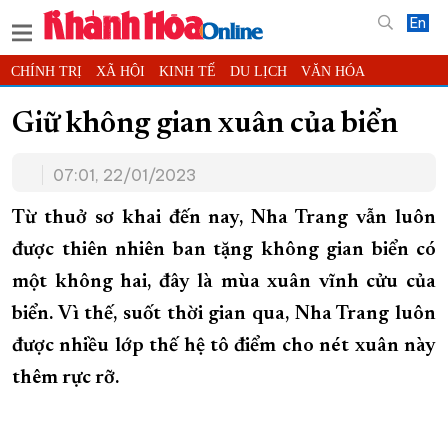
En
CHÍNH TRỊ
XÃ HỘI
KINH TẾ
DU LỊCH
VĂN HÓA
THỂ THAO
ĐỜI SỐNG
TIN ĐỊA PHƯƠNG
Giữ không gian xuân của biển
KHOA HỌC - CÔNG NGHỆ
PHÁP LUẬT
BẠN ĐỌC
PHÓNG SỰ
07:01, 22/01/2023
THẾ GIỚI
MULTIMEDIA
VIDEO
ĐỌC BÁO ONLINE
PODCAST
THÔNG TIN - QUẢNG CÁO
Từ thuở sơ khai đến nay, Nha Trang vẫn luôn
QUY HOẠCH TỈNH KHÁNH HÒA
được thiên nhiên ban tặng không gian biển có
TRƯỜNG SA BIỂN ĐẢO QUÊ HƯƠNG
một không hai, đây là mùa xuân vĩnh cửu của
CHUNG TAY CẢI CÁCH HÀNH CHÍNH
biển. Vì thế, suốt thời gian qua, Nha Trang luôn
XÂY DỰNG NÔNG THÔN MỚI
được nhiều lớp thế hệ tô điểm cho nét xuân này
LỊCH CẮT ĐIỆN
thêm rực rỡ.
TÀU - XE - MÁY BAY
KỶ NIỆM 370 NĂM XÂY DỰNG VÀ PHÁT TRIỂN TỈNH KHÁNH HÒA
KHOẢNH KHẮC ĐẸP XỨ TRẦM