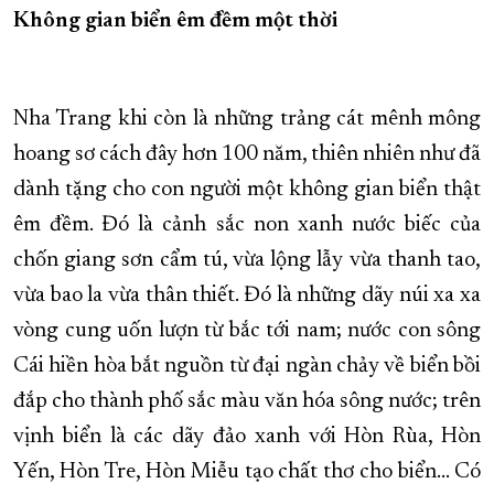
Không gian biển êm đềm một thời
XÂY DỰNG KHÁNH HÒA TRỞ THÀNH THÀNH PHỐ TRỰC THUỘC 
ĐẠI HỘI ĐẢNG CÁC CẤP
TRANG CHỦ
VỀ BÁO KHÁNH HÒA
Nha Trang khi còn là những trảng cát mênh mông
hoang sơ cách đây hơn 100 năm, thiên nhiên như đã
dành tặng cho con người một không gian biển thật
êm đềm. Đó là cảnh sắc non xanh nước biếc của
chốn giang sơn cẩm tú, vừa lộng lẫy vừa thanh tao,
vừa bao la vừa thân thiết. Đó là những dãy núi xa xa
vòng cung uốn lượn từ bắc tới nam; nước con sông
Cái hiền hòa bắt nguồn từ đại ngàn chảy về biển bồi
đắp cho thành phố sắc màu văn hóa sông nước; trên
vịnh biển là các dãy đảo xanh với Hòn Rùa, Hòn
Yến, Hòn Tre, Hòn Miễu tạo chất thơ cho biển... Có