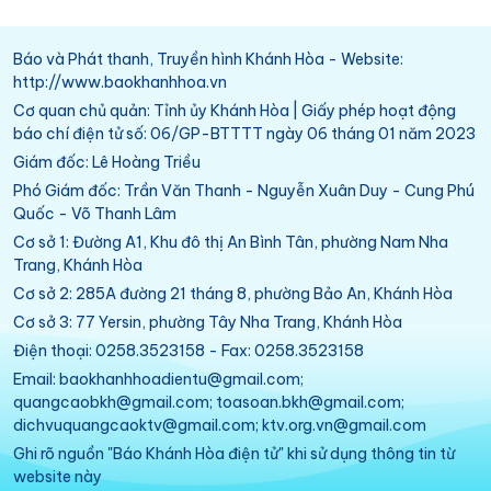
Báo và Phát thanh, Truyền hình Khánh Hòa - Website:
http://www.baokhanhhoa.vn
Cơ quan chủ quản: Tỉnh ủy Khánh Hòa | Giấy phép hoạt động
báo chí điện tử số: 06/GP-BTTTT ngày 06 tháng 01 năm 2023
Giám đốc: Lê Hoàng Triều
Phó Giám đốc: Trần Văn Thanh - Nguyễn Xuân Duy - Cung Phú
Quốc - Võ Thanh Lâm
Cơ sở 1: Đường A1, Khu đô thị An Bình Tân, phường Nam Nha
Trang, Khánh Hòa
Cơ sở 2: 285A đường 21 tháng 8, phường Bảo An, Khánh Hòa
Cơ sở 3: 77 Yersin, phường Tây Nha Trang, Khánh Hòa
Điện thoại: 0258.3523158 - Fax: 0258.3523158
Email: baokhanhhoadientu@gmail.com;
quangcaobkh@gmail.com; toasoan.bkh@gmail.com;
dichvuquangcaoktv@gmail.com; ktv.org.vn@gmail.com
Ghi rõ nguồn "Báo Khánh Hòa điện tử" khi sử dụng thông tin từ
website này