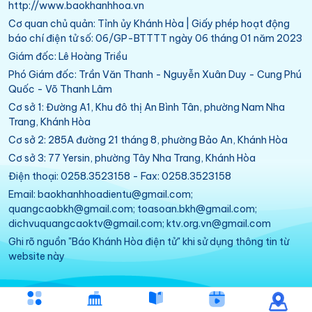
http://www.baokhanhhoa.vn
Cơ quan chủ quản: Tỉnh ủy Khánh Hòa | Giấy phép hoạt động
báo chí điện tử số: 06/GP-BTTTT ngày 06 tháng 01 năm 2023
Giám đốc: Lê Hoàng Triều
Phó Giám đốc: Trần Văn Thanh - Nguyễn Xuân Duy - Cung Phú
Quốc - Võ Thanh Lâm
Cơ sở 1: Đường A1, Khu đô thị An Bình Tân, phường Nam Nha
Trang, Khánh Hòa
Cơ sở 2: 285A đường 21 tháng 8, phường Bảo An, Khánh Hòa
Cơ sở 3: 77 Yersin, phường Tây Nha Trang, Khánh Hòa
Điện thoại: 0258.3523158 - Fax: 0258.3523158
Email: baokhanhhoadientu@gmail.com;
quangcaobkh@gmail.com; toasoan.bkh@gmail.com;
dichvuquangcaoktv@gmail.com; ktv.org.vn@gmail.com
Ghi rõ nguồn "Báo Khánh Hòa điện tử" khi sử dụng thông tin từ
website này