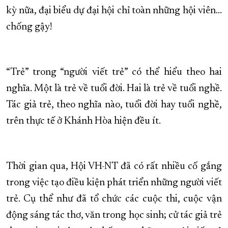
kỳ nữa, đại biểu dự đại hội chỉ toàn những hội viên...
XÂY DỰNG KHÁNH HÒA TRỞ THÀNH THÀNH PHỐ TRỰC THUỘC 
chống gậy!
ĐẠI HỘI ĐẢNG CÁC CẤP
TRANG CHỦ
VỀ BÁO KHÁNH HÒA
“Trẻ” trong “người viết trẻ” có thể hiểu theo hai
nghĩa. Một là trẻ về tuổi đời. Hai là trẻ về tuổi nghề.
Tác giả trẻ, theo nghĩa nào, tuổi đời hay tuổi nghề,
trên thực tế ở Khánh Hòa hiện đều ít.
Thời gian qua, Hội VH-NT đã có rất nhiều cố gắng
trong việc tạo điều kiện phát triển những người viết
trẻ. Cụ thể như đã tổ chức các cuộc thi, cuộc vận
động sáng tác thơ, văn trong học sinh; cử tác giả trẻ