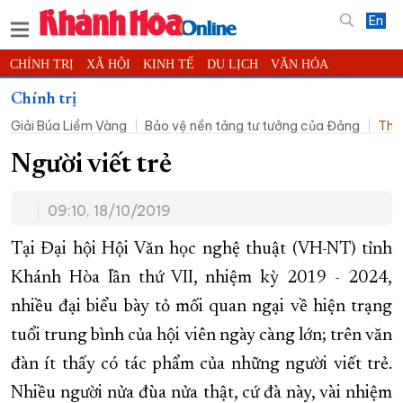
En
CHÍNH TRỊ
XÃ HỘI
KINH TẾ
DU LỊCH
VĂN HÓA
THỂ THAO
ĐỜI SỐNG
TIN ĐỊA PHƯƠNG
Chính trị
Giải Búa Liềm Vàng
Bảo vệ nền tảng tư tưởng của Đảng
Thờ
KHOA HỌC - CÔNG NGHỆ
PHÁP LUẬT
BẠN ĐỌC
PHÓNG SỰ
THẾ GIỚI
MULTIMEDIA
VIDEO
ĐỌC BÁO ONLINE
Người viết trẻ
PODCAST
THÔNG TIN - QUẢNG CÁO
09:10, 18/10/2019
QUY HOẠCH TỈNH KHÁNH HÒA
Tại Đại hội Hội Văn học nghệ thuật (VH-NT) tỉnh
TRƯỜNG SA BIỂN ĐẢO QUÊ HƯƠNG
Khánh Hòa lần thứ VII, nhiệm kỳ 2019 - 2024,
CHUNG TAY CẢI CÁCH HÀNH CHÍNH
nhiều đại biểu bày tỏ mối quan ngại về hiện trạng
XÂY DỰNG NÔNG THÔN MỚI
LỊCH CẮT ĐIỆN
tuổi trung bình của hội viên ngày càng lớn; trên văn
TÀU - XE - MÁY BAY
đàn ít thấy có tác phẩm của những người viết trẻ.
KỶ NIỆM 370 NĂM XÂY DỰNG VÀ PHÁT TRIỂN TỈNH KHÁNH HÒA
Nhiều người nửa đùa nửa thật, cứ đà này, vài nhiệm
KHOẢNH KHẮC ĐẸP XỨ TRẦM