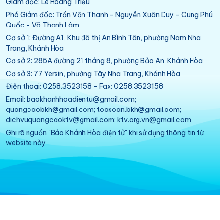
Giám đốc: Lê Hoàng Triều
Phó Giám đốc: Trần Văn Thanh - Nguyễn Xuân Duy - Cung Phú
Quốc - Võ Thanh Lâm
Cơ sở 1: Đường A1, Khu đô thị An Bình Tân, phường Nam Nha
Trang, Khánh Hòa
Cơ sở 2: 285A đường 21 tháng 8, phường Bảo An, Khánh Hòa
Cơ sở 3: 77 Yersin, phường Tây Nha Trang, Khánh Hòa
Điện thoại: 0258.3523158 - Fax: 0258.3523158
Email: baokhanhhoadientu@gmail.com;
quangcaobkh@gmail.com; toasoan.bkh@gmail.com;
dichvuquangcaoktv@gmail.com; ktv.org.vn@gmail.com
Ghi rõ nguồn "Báo Khánh Hòa điện tử" khi sử dụng thông tin từ
website này