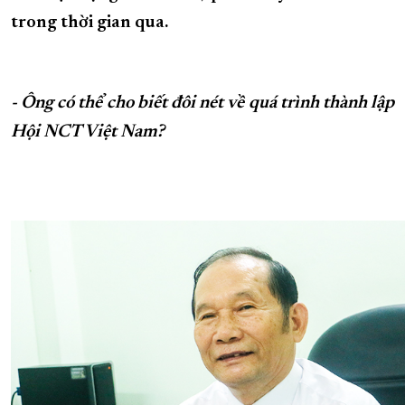
trong thời gian qua.
XÂY DỰNG KHÁNH HÒA TRỞ THÀNH THÀNH PHỐ TRỰC THUỘC 
ĐẠI HỘI ĐẢNG CÁC CẤP
TRANG CHỦ
VỀ BÁO KHÁNH HÒA
- Ông có thể cho biết đôi nét về quá trình thành lập
Hội NCT Việt Nam?