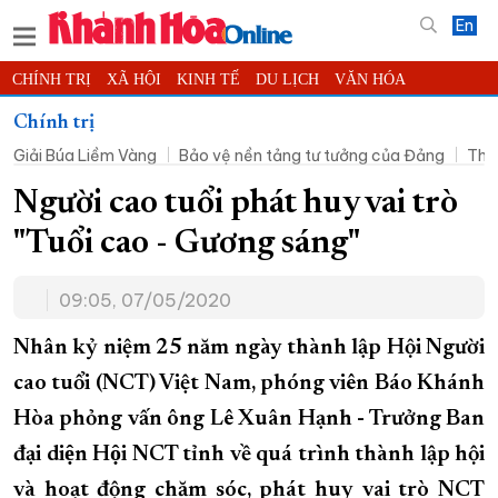
En
CHÍNH TRỊ
XÃ HỘI
KINH TẾ
DU LỊCH
VĂN HÓA
THỂ THAO
ĐỜI SỐNG
TIN ĐỊA PHƯƠNG
Chính trị
Giải Búa Liềm Vàng
Bảo vệ nền tảng tư tưởng của Đảng
Thờ
KHOA HỌC - CÔNG NGHỆ
PHÁP LUẬT
BẠN ĐỌC
PHÓNG SỰ
THẾ GIỚI
MULTIMEDIA
VIDEO
ĐỌC BÁO ONLINE
Người cao tuổi phát huy vai trò
PODCAST
THÔNG TIN - QUẢNG CÁO
"Tuổi cao - Gương sáng"
QUY HOẠCH TỈNH KHÁNH HÒA
09:05, 07/05/2020
TRƯỜNG SA BIỂN ĐẢO QUÊ HƯƠNG
CHUNG TAY CẢI CÁCH HÀNH CHÍNH
Nhân kỷ niệm 25 năm ngày thành lập Hội Người
cao tuổi (NCT) Việt Nam, phóng viên Báo Khánh
XÂY DỰNG NÔNG THÔN MỚI
LỊCH CẮT ĐIỆN
Hòa phỏng vấn ông Lê Xuân Hạnh - Trưởng Ban
TÀU - XE - MÁY BAY
đại diện Hội NCT tỉnh về quá trình thành lập hội
KỶ NIỆM 370 NĂM XÂY DỰNG VÀ PHÁT TRIỂN TỈNH KHÁNH HÒA
và hoạt động chăm sóc, phát huy vai trò NCT
KHOẢNH KHẮC ĐẸP XỨ TRẦM