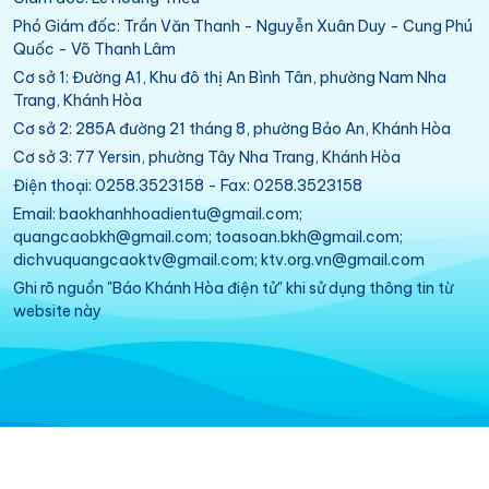
Phó Giám đốc: Trần Văn Thanh - Nguyễn Xuân Duy - Cung Phú
Quốc - Võ Thanh Lâm
Cơ sở 1: Đường A1, Khu đô thị An Bình Tân, phường Nam Nha
Trang, Khánh Hòa
Cơ sở 2: 285A đường 21 tháng 8, phường Bảo An, Khánh Hòa
Cơ sở 3: 77 Yersin, phường Tây Nha Trang, Khánh Hòa
Điện thoại: 0258.3523158 - Fax: 0258.3523158
Email: baokhanhhoadientu@gmail.com;
quangcaobkh@gmail.com; toasoan.bkh@gmail.com;
dichvuquangcaoktv@gmail.com; ktv.org.vn@gmail.com
Ghi rõ nguồn "Báo Khánh Hòa điện tử" khi sử dụng thông tin từ
website này