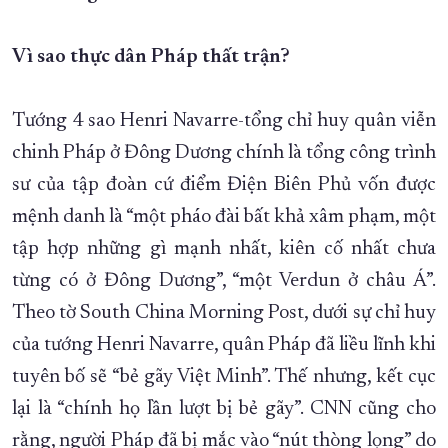
XÂY DỰNG KHÁNH HÒA TRỞ THÀNH THÀNH PHỐ TRỰC THUỘC 
Vì sao thực dân Pháp thất trận?
ĐẠI HỘI ĐẢNG CÁC CẤP
TRANG CHỦ
VỀ BÁO KHÁNH HÒA
Tướng 4 sao Henri Navarre-tổng chỉ huy quân viễn
chinh Pháp ở Đông Dương chính là tổng công trình
sư của tập đoàn cứ điểm Điện Biên Phủ vốn được
mệnh danh là “một pháo đài bất khả xâm phạm, một
tập hợp những gì mạnh nhất, kiên cố nhất chưa
từng có ở Đông Dương”, “một Verdun ở châu Á”.
Theo tờ South China Morning Post, dưới sự chỉ huy
của tướng Henri Navarre, quân Pháp đã liều lĩnh khi
tuyên bố sẽ “bẻ gãy Việt Minh”. Thế nhưng, kết cục
lại là “chính họ lần lượt bị bẻ gãy”. CNN cũng cho
rằng, người Pháp đã bị mắc vào “nút thòng lọng” do