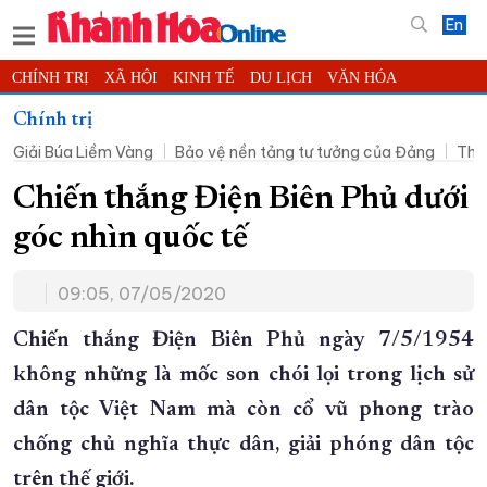
En
CHÍNH TRỊ
XÃ HỘI
KINH TẾ
DU LỊCH
VĂN HÓA
THỂ THAO
ĐỜI SỐNG
TIN ĐỊA PHƯƠNG
Chính trị
Giải Búa Liềm Vàng
Bảo vệ nền tảng tư tưởng của Đảng
Thờ
KHOA HỌC - CÔNG NGHỆ
PHÁP LUẬT
BẠN ĐỌC
PHÓNG SỰ
THẾ GIỚI
MULTIMEDIA
VIDEO
ĐỌC BÁO ONLINE
Chiến thắng Điện Biên Phủ dưới
PODCAST
THÔNG TIN - QUẢNG CÁO
góc nhìn quốc tế
QUY HOẠCH TỈNH KHÁNH HÒA
09:05, 07/05/2020
TRƯỜNG SA BIỂN ĐẢO QUÊ HƯƠNG
CHUNG TAY CẢI CÁCH HÀNH CHÍNH
Chiến thắng Điện Biên Phủ ngày 7/5/1954
không những là mốc son chói lọi trong lịch sử
XÂY DỰNG NÔNG THÔN MỚI
LỊCH CẮT ĐIỆN
dân tộc Việt Nam mà còn cổ vũ phong trào
TÀU - XE - MÁY BAY
chống chủ nghĩa thực dân, giải phóng dân tộc
KỶ NIỆM 370 NĂM XÂY DỰNG VÀ PHÁT TRIỂN TỈNH KHÁNH HÒA
trên thế giới.
KHOẢNH KHẮC ĐẸP XỨ TRẦM