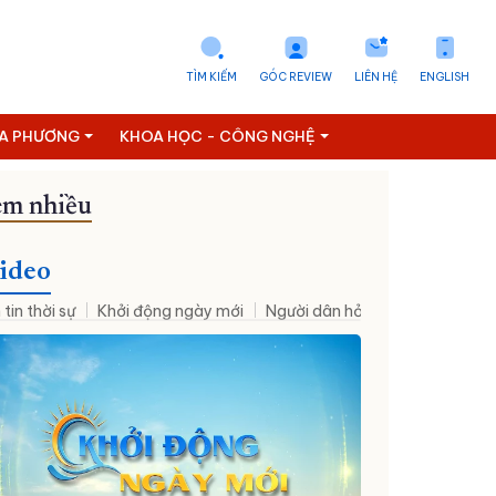
TÌM KIẾM
GÓC REVIEW
LIÊN HỆ
ENGLISH
ỊA PHƯƠNG
KHOA HỌC - CÔNG NGHỆ
m nhiều
Đưa NQ09 vào cuộc sống
ideo
 tin thời sự
Khởi động ngày mới
Người dân hỏi – Cơ quan nhà nư