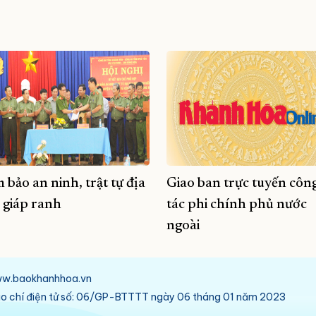
 bảo an ninh, trật tự địa
Giao ban trực tuyến côn
 giáp ranh
tác phi chính phủ nước
ngoài
/www.baokhanhhoa.vn
báo chí điện tử số: 06/GP-BTTTT ngày 06 tháng 01 năm 2023