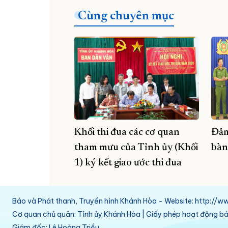
Cùng chuyên mục
Khối thi đua các cơ quan
Đảm
tham mưu của Tỉnh ủy (Khối
bàn
1) ký kết giao ước thi đua
Báo và Phát thanh, Truyền hình Khánh Hòa - Website: http:/
Cơ quan chủ quản: Tỉnh ủy Khánh Hòa | Giấy phép hoạt động 
Giám đốc: Lê Hoàng Triều