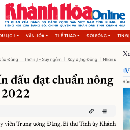
DU LỊCH
VĂN HÓA
THỂ THAO
ĐỜI SỐNG
TIN Đ
Xe
 của Đảng
Thời sự - Suy ngẫm
Xây dựng Đảng
Nhân sự mới
V
n đấu đạt chuẩn nông
Bản
m 2022
y viên Trung ương Đảng, Bí thư Tỉnh ủy Khánh