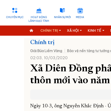
CHUYÊN MỤC
HOẠT ĐỘNG
NHÂN SỰ MỚI
MEDIA
LÃNH ĐẠO TỈNH
CHÍNH TRỊ
XÃ HỘI
KINH TẾ
Chính trị
Giải Búa Liềm Vàng
Bảo vệ nền tảng tư tưởng
02:03, 10/03/2020
Xã Diên Đồng phấ
thôn mới vào nă
Ngày 10-3, ông Nguyễn Khắc Định - Ủ