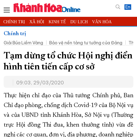
En
CHÍNH TRỊ
XÃ HỘI
KINH TẾ
DU LỊCH
VĂN HÓA
THỂ THAO
ĐỜI SỐNG
TIN ĐỊA PHƯƠNG
Chính trị
Giải Búa Liềm Vàng
Bảo vệ nền tảng tư tưởng của Đảng
Thờ
KHOA HỌC - CÔNG NGHỆ
PHÁP LUẬT
BẠN ĐỌC
PHÓNG SỰ
THẾ GIỚI
MULTIMEDIA
VIDEO
ĐỌC BÁO ONLINE
Tạm dừng tổ chức Hội nghị điển
PODCAST
THÔNG TIN - QUẢNG CÁO
hình tiên tiến cấp cơ sở
QUY HOẠCH TỈNH KHÁNH HÒA
09:03, 29/03/2020
TRƯỜNG SA BIỂN ĐẢO QUÊ HƯƠNG
CHUNG TAY CẢI CÁCH HÀNH CHÍNH
Thực hiện chỉ đạo của Thủ tướng Chính phủ, Ban
Chỉ đạo phòng, chống dịch Covid-19 của Bộ Nội vụ
XÂY DỰNG NÔNG THÔN MỚI
LỊCH CẮT ĐIỆN
và của UBND tỉnh Khánh Hòa, Sở Nội vụ (Thường
TÀU - XE - MÁY BAY
trực Hội đồng Thi đua, khen thưởng tỉnh) vừa đề
KỶ NIỆM 370 NĂM XÂY DỰNG VÀ PHÁT TRIỂN TỈNH KHÁNH HÒA
nghị các cơ quan, đơn vị, địa phương, doanh nghiệp
KHOẢNH KHẮC ĐẸP XỨ TRẦM