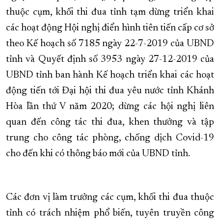
thuộc cụm, khối thi đua tỉnh tạm dừng triển khai
XÂY DỰNG KHÁNH HÒA TRỞ THÀNH THÀNH PHỐ TRỰC THUỘC 
các hoạt động Hội nghị điển hình tiên tiến cấp cơ sở
ĐẠI HỘI ĐẢNG CÁC CẤP
TRANG CHỦ
VỀ BÁO KHÁNH HÒA
theo Kế hoạch số 7185 ngày 22-7-2019 của UBND
tỉnh và Quyết định số 3953 ngày 27-12-2019 của
UBND tỉnh ban hành Kế hoạch triển khai các hoạt
động tiến tới Đại hội thi đua yêu nước tỉnh Khánh
Hòa lần thứ V năm 2020; dừng các hội nghị liên
quan đến công tác thi đua, khen thưởng và tập
trung cho công tác phòng, chống dịch Covid-19
cho đến khi có thông báo mới của UBND tỉnh.
Các đơn vị làm trưởng các cụm, khối thi đua thuộc
tỉnh có trách nhiệm phổ biến, tuyên truyền công