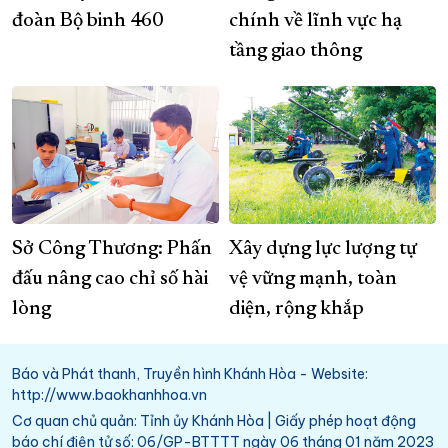
đoàn Bộ binh 460
chính về lĩnh vực hạ
tầng giao thông
Sở Công Thương: Phấn
Xây dựng lực lượng tự
đấu nâng cao chỉ số hài
vệ vững mạnh, toàn
lòng
diện, rộng khắp
Báo và Phát thanh, Truyền hình Khánh Hòa - Website:
http://www.baokhanhhoa.vn
Cơ quan chủ quản: Tỉnh ủy Khánh Hòa | Giấy phép hoạt động
báo chí điện tử số: 06/GP-BTTTT ngày 06 tháng 01 năm 2023