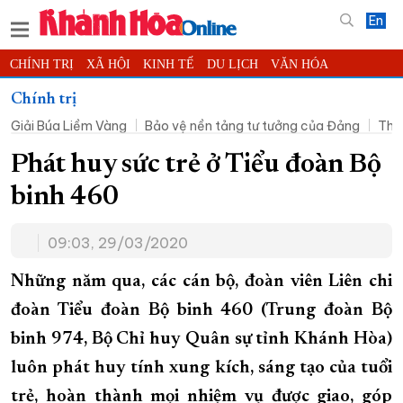
En
CHÍNH TRỊ
XÃ HỘI
KINH TẾ
DU LỊCH
VĂN HÓA
THỂ THAO
ĐỜI SỐNG
TIN ĐỊA PHƯƠNG
Chính trị
Giải Búa Liềm Vàng
Bảo vệ nền tảng tư tưởng của Đảng
Thờ
KHOA HỌC - CÔNG NGHỆ
PHÁP LUẬT
BẠN ĐỌC
PHÓNG SỰ
THẾ GIỚI
MULTIMEDIA
VIDEO
ĐỌC BÁO ONLINE
Phát huy sức trẻ ở Tiểu đoàn Bộ
PODCAST
THÔNG TIN - QUẢNG CÁO
binh 460
QUY HOẠCH TỈNH KHÁNH HÒA
09:03, 29/03/2020
TRƯỜNG SA BIỂN ĐẢO QUÊ HƯƠNG
CHUNG TAY CẢI CÁCH HÀNH CHÍNH
Những năm qua, các cán bộ, đoàn viên Liên chi
đoàn Tiểu đoàn Bộ binh 460 (Trung đoàn Bộ
XÂY DỰNG NÔNG THÔN MỚI
LỊCH CẮT ĐIỆN
binh 974, Bộ Chỉ huy Quân sự tỉnh Khánh Hòa)
TÀU - XE - MÁY BAY
luôn phát huy tính xung kích, sáng tạo của tuổi
KỶ NIỆM 370 NĂM XÂY DỰNG VÀ PHÁT TRIỂN TỈNH KHÁNH HÒA
trẻ, hoàn thành mọi nhiệm vụ được giao, góp
KHOẢNH KHẮC ĐẸP XỨ TRẦM