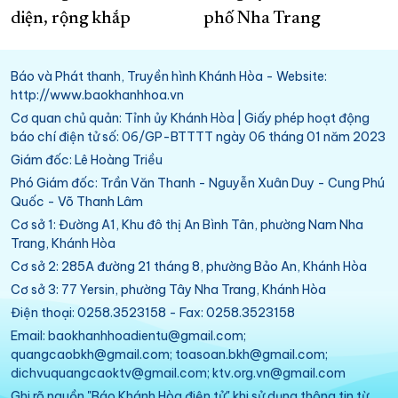
diện, rộng khắp
phố Nha Trang
Báo và Phát thanh, Truyền hình Khánh Hòa - Website:
http://www.baokhanhhoa.vn
Cơ quan chủ quản: Tỉnh ủy Khánh Hòa | Giấy phép hoạt động
báo chí điện tử số: 06/GP-BTTTT ngày 06 tháng 01 năm 2023
Giám đốc: Lê Hoàng Triều
Phó Giám đốc: Trần Văn Thanh - Nguyễn Xuân Duy - Cung Phú
Quốc - Võ Thanh Lâm
Cơ sở 1: Đường A1, Khu đô thị An Bình Tân, phường Nam Nha
Trang, Khánh Hòa
Cơ sở 2: 285A đường 21 tháng 8, phường Bảo An, Khánh Hòa
Cơ sở 3: 77 Yersin, phường Tây Nha Trang, Khánh Hòa
Điện thoại: 0258.3523158 - Fax: 0258.3523158
Email: baokhanhhoadientu@gmail.com;
quangcaobkh@gmail.com; toasoan.bkh@gmail.com;
dichvuquangcaoktv@gmail.com; ktv.org.vn@gmail.com
Ghi rõ nguồn "Báo Khánh Hòa điện tử" khi sử dụng thông tin từ