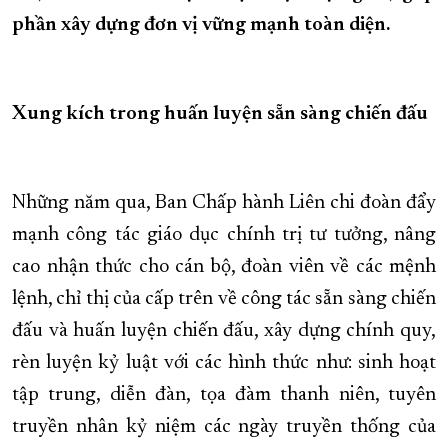
phần xây dựng đơn vị vững mạnh toàn diện.
XÂY DỰNG KHÁNH HÒA TRỞ THÀNH THÀNH PHỐ TRỰC THUỘC 
ĐẠI HỘI ĐẢNG CÁC CẤP
TRANG CHỦ
VỀ BÁO KHÁNH HÒA
Xung kích trong huấn luyện sẵn sàng chiến đấu
Những năm qua, Ban Chấp hành Liên chi đoàn đẩy
mạnh công tác giáo dục chính trị tư tưởng, nâng
cao nhận thức cho cán bộ, đoàn viên về các mệnh
lệnh, chỉ thị của cấp trên về công tác sẵn sàng chiến
đấu và huấn luyện chiến đấu, xây dựng chính quy,
rèn luyện kỷ luật với các hình thức như: sinh hoạt
tập trung, diễn đàn, tọa đàm thanh niên, tuyên
truyền nhân kỷ niệm các ngày truyền thống của