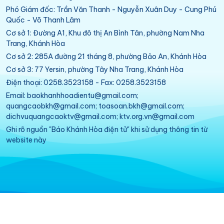
Phó Giám đốc: Trần Văn Thanh - Nguyễn Xuân Duy - Cung Phú
Quốc - Võ Thanh Lâm
Cơ sở 1: Đường A1, Khu đô thị An Bình Tân, phường Nam Nha
Trang, Khánh Hòa
Cơ sở 2: 285A đường 21 tháng 8, phường Bảo An, Khánh Hòa
Cơ sở 3: 77 Yersin, phường Tây Nha Trang, Khánh Hòa
Điện thoại: 0258.3523158 - Fax: 0258.3523158
Email: baokhanhhoadientu@gmail.com;
quangcaobkh@gmail.com; toasoan.bkh@gmail.com;
dichvuquangcaoktv@gmail.com; ktv.org.vn@gmail.com
Ghi rõ nguồn "Báo Khánh Hòa điện tử" khi sử dụng thông tin từ
website này