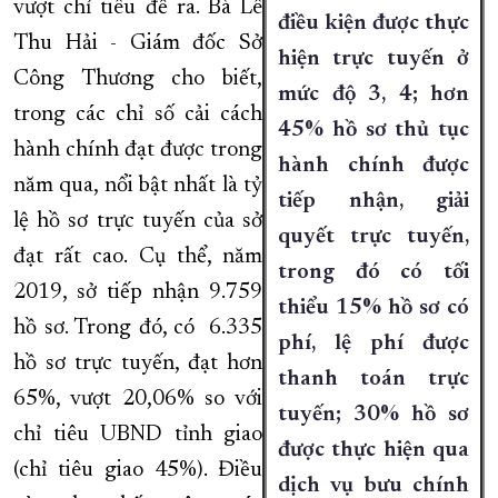
vượt chỉ tiêu đề ra. Bà Lê
điều kiện được thực
Thu Hải - Giám đốc Sở
hiện trực tuyến ở
Công Thương cho biết,
mức độ 3, 4; hơn
trong các chỉ số cải cách
45% hồ sơ thủ tục
hành chính đạt được trong
hành chính được
năm qua, nổi bật nhất là tỷ
tiếp nhận, giải
lệ hồ sơ trực tuyến của sở
quyết trực tuyến,
đạt rất cao. Cụ thể, năm
trong đó có tối
2019, sở tiếp nhận 9.759
thiểu 15% hồ sơ có
hồ sơ. Trong đó, có 6.335
phí, lệ phí được
hồ sơ trực tuyến, đạt hơn
thanh toán trực
65%, vượt 20,06% so với
tuyến; 30% hồ sơ
chỉ tiêu UBND tỉnh giao
được thực hiện qua
(chỉ tiêu giao 45%). Điều
dịch vụ bưu chính