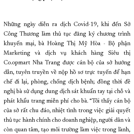
XÂY DỰNG KHÁNH HÒA TRỞ THÀNH THÀNH PHỐ TRỰC THUỘC 
ĐẠI HỘI ĐẢNG CÁC CẤP
TRANG CHỦ
VỀ BÁO KHÁNH HÒA
Những ngày diễn ra dịch Covid-19, khi đến Sở
Công Thương làm thủ tục đăng ký chương trình
khuyến mại, bà Hoàng Thị Mỹ Hòa - Bộ phận
Marketing và dịch vụ khách hàng Siêu thị
Co.opmart Nha Trang được cán bộ của sở hướng
dẫn, tuyên truyền về nộp hồ sơ trực tuyến để hạn
chế đi lại, phòng, chống dịch bệnh; đồng thời đề
nghị bà sử dụng dung dịch sát khuẩn tay tại chỗ và
phát khẩu trang miễn phí cho bà. “Tôi thấy cán bộ
của sở rất chu đáo, nhiệt tình trong việc giải quyết
thủ tục hành chính cho doanh nghiệp, người dân và
còn quan tâm, tạo môi trường làm việc trong lành,