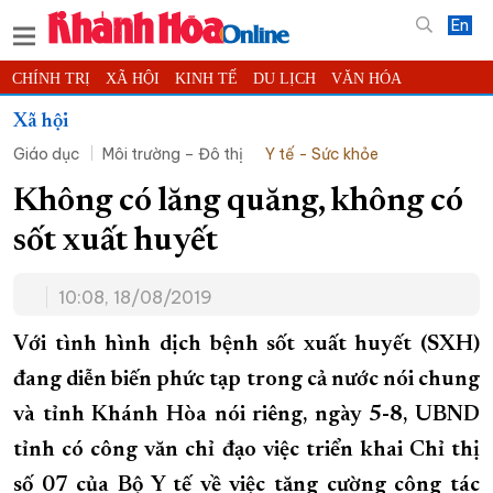
En
CHÍNH TRỊ
XÃ HỘI
KINH TẾ
DU LỊCH
VĂN HÓA
THỂ THAO
ĐỜI SỐNG
TIN ĐỊA PHƯƠNG
Xã hội
Giáo dục
Môi trường – Đô thị
Y tế - Sức khỏe
KHOA HỌC - CÔNG NGHỆ
PHÁP LUẬT
BẠN ĐỌC
PHÓNG SỰ
THẾ GIỚI
MULTIMEDIA
VIDEO
ĐỌC BÁO ONLINE
Không có lăng quăng, không có
PODCAST
THÔNG TIN - QUẢNG CÁO
sốt xuất huyết
QUY HOẠCH TỈNH KHÁNH HÒA
10:08, 18/08/2019
TRƯỜNG SA BIỂN ĐẢO QUÊ HƯƠNG
CHUNG TAY CẢI CÁCH HÀNH CHÍNH
Với tình hình dịch bệnh sốt xuất huyết (SXH)
đang diễn biến phức tạp trong cả nước nói chung
XÂY DỰNG NÔNG THÔN MỚI
LỊCH CẮT ĐIỆN
và tỉnh Khánh Hòa nói riêng, ngày 5-8, UBND
TÀU - XE - MÁY BAY
tỉnh có công văn chỉ đạo việc triển khai Chỉ thị
KỶ NIỆM 370 NĂM XÂY DỰNG VÀ PHÁT TRIỂN TỈNH KHÁNH HÒA
số 07 của Bộ Y tế về việc tăng cường công tác
KHOẢNH KHẮC ĐẸP XỨ TRẦM