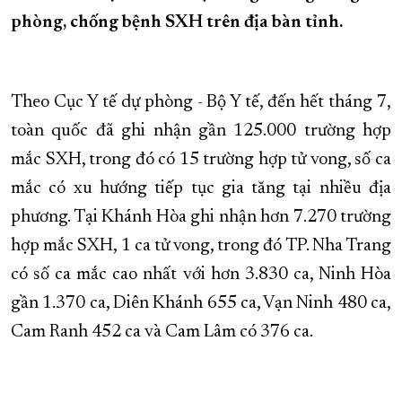
phòng, chống bệnh SXH trên địa bàn tỉnh.
XÂY DỰNG KHÁNH HÒA TRỞ THÀNH THÀNH PHỐ TRỰC THUỘC 
ĐẠI HỘI ĐẢNG CÁC CẤP
TRANG CHỦ
VỀ BÁO KHÁNH HÒA
Theo Cục Y tế dự phòng - Bộ Y tế, đến hết tháng 7,
toàn quốc đã ghi nhận gần 125.000 trường hợp
mắc SXH, trong đó có 15 trường hợp tử vong, số ca
mắc có xu hướng tiếp tục gia tăng tại nhiều địa
phương. Tại Khánh Hòa ghi nhận hơn 7.270 trường
hợp mắc SXH, 1 ca tử vong, trong đó TP. Nha Trang
có số ca mắc cao nhất với hơn 3.830 ca, Ninh Hòa
gần 1.370 ca, Diên Khánh 655 ca, Vạn Ninh 480 ca,
Cam Ranh 452 ca và Cam Lâm có 376 ca.