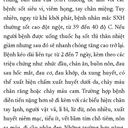
chứng ban đầu của SXH thường dễ lầm với các
bệnh: sốt siêu vi, viêm họng, tay chân miệng. Tuy
nhiên, ngay từ khi khởi phát, bệnh nhân mắc SXH
thường sốt cao đột ngột, từ 39 đến 40 độ C. Nếu
người bệnh được uống thuốc hạ sốt thì thân nhiệt
giảm nhưng sau đó sẽ nhanh chóng tăng cao trở lại.
Bệnh kéo dài liên tục từ 2 đến 7 ngày, kèm theo các
triệu chứng như: nhức đầu, chán ăn, buồn nôn, đau
sau hốc mắt, đau cơ, đau khớp, da xung huyết, có
thể xuất hiện chấm xuất huyết dưới da, chảy máu
chân răng hoặc chảy máu cam. Trường hợp bệnh
diễn tiến nặng hơn sẽ đi kèm với các biểu hiện: chân
tay lạnh, người vật vã, li bì, lừ đừ, nôn nhiều, xuất
huyết niêm mạc, tiểu ít, vết bầm tím chỗ tiêm, nôn