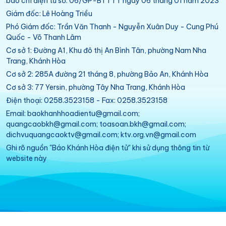
báo chí điện tử số: 06/GP-BTTTT ngày 06 tháng 01 năm 2023
Giám đốc: Lê Hoàng Triều
Phó Giám đốc: Trần Văn Thanh - Nguyễn Xuân Duy - Cung Phú
Quốc - Võ Thanh Lâm
Cơ sở 1: Đường A1, Khu đô thị An Bình Tân, phường Nam Nha
Trang, Khánh Hòa
Cơ sở 2: 285A đường 21 tháng 8, phường Bảo An, Khánh Hòa
Cơ sở 3: 77 Yersin, phường Tây Nha Trang, Khánh Hòa
Điện thoại: 0258.3523158 - Fax: 0258.3523158
Email: baokhanhhoadientu@gmail.com;
quangcaobkh@gmail.com; toasoan.bkh@gmail.com;
dichvuquangcaoktv@gmail.com; ktv.org.vn@gmail.com
Ghi rõ nguồn "Báo Khánh Hòa điện tử" khi sử dụng thông tin từ
website này