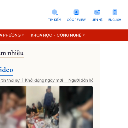
TÌM KIẾM
GÓC REVIEW
LIÊN HỆ
ENGLISH
ỊA PHƯƠNG
KHOA HỌC - CÔNG NGHỆ
m nhiều
ideo
 tin thời sự
Khởi động ngày mới
Người dân hỏi – Cơ quan nhà nư