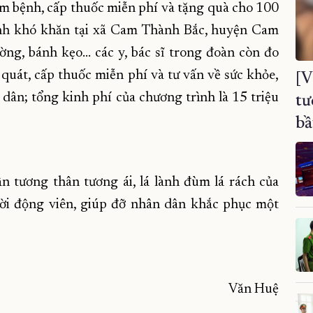
 bệnh, cấp thuốc miễn phí và tặng quà cho 100
cảnh khó khăn tại xã Cam Thành Bắc, huyện Cam
ng, bánh kẹo... các y, bác sĩ trong đoàn còn đo
quát, cấp thuốc miễn phí và tư vấn về sức khỏe,
[V
ân; tổng kinh phí của chương trình là 15 triệu
tư
bầ
n tương thân tương ái, lá lành đùm lá rách của
hời động viên, giúp đỡ nhân dân khắc phục một
Văn Huệ