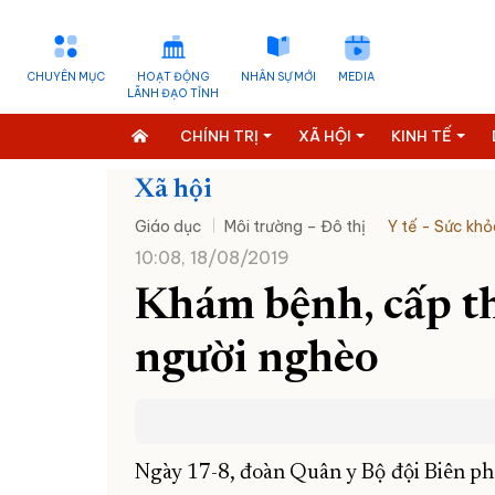
CHUYÊN MỤC
HOẠT ĐỘNG
NHÂN SỰ MỚI
MEDIA
LÃNH ĐẠO TỈNH
CHÍNH TRỊ
XÃ HỘI
KINH TẾ
Xã hội
Giáo dục
Môi trường – Đô thị
Y tế - Sức khỏ
10:08, 18/08/2019
Khám bệnh, cấp t
người nghèo
Ngày 17-8, đoàn Quân y Bộ đội Biên ph