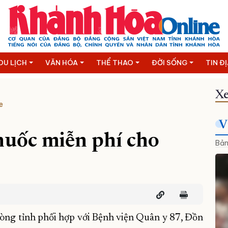
DU LỊCH
VĂN HÓA
THỂ THAO
ĐỜI SỐNG
TIN Đ
Xe
e
V
huốc miễn phí cho
Bản
òng tỉnh phối hợp với Bệnh viện Quân y 87, Đồn