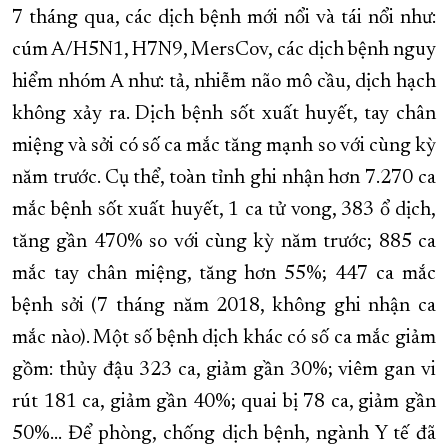
7 tháng qua, các dịch bệnh mới nổi và tái nổi như:
XÂY DỰNG KHÁNH HÒA TRỞ THÀNH THÀNH PHỐ TRỰC THUỘC 
cúm A/H5N1, H7N9, MersCov, các dịch bệnh nguy
ĐẠI HỘI ĐẢNG CÁC CẤP
TRANG CHỦ
VỀ BÁO KHÁNH HÒA
hiểm nhóm A như: tả, nhiễm não mô cầu, dịch hạch
không xảy ra. Dịch bệnh sốt xuất huyết, tay chân
miệng và sởi có số ca mắc tăng mạnh so với cùng kỳ
năm trước. Cụ thể, toàn tỉnh ghi nhận hơn 7.270 ca
mắc bệnh sốt xuất huyết, 1 ca tử vong, 383 ổ dịch,
tăng gần 470% so với cùng kỳ năm trước; 885 ca
mắc tay chân miệng, tăng hơn 55%; 447 ca mắc
bệnh sởi (7 tháng năm 2018, không ghi nhận ca
mắc nào). Một số bệnh dịch khác có số ca mắc giảm
gồm: thủy đậu 323 ca, giảm gần 30%; viêm gan vi
rút 181 ca, giảm gần 40%; quai bị 78 ca, giảm gần
50%... Để phòng, chống dịch bệnh, ngành Y tế đã