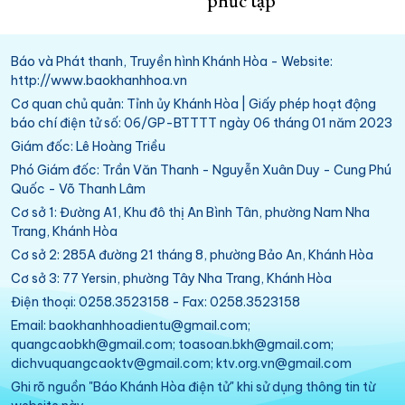
phức tạp
Báo và Phát thanh, Truyền hình Khánh Hòa - Website:
http://www.baokhanhhoa.vn
Cơ quan chủ quản: Tỉnh ủy Khánh Hòa | Giấy phép hoạt động
báo chí điện tử số: 06/GP-BTTTT ngày 06 tháng 01 năm 2023
Giám đốc: Lê Hoàng Triều
Phó Giám đốc: Trần Văn Thanh - Nguyễn Xuân Duy - Cung Phú
Quốc - Võ Thanh Lâm
Cơ sở 1: Đường A1, Khu đô thị An Bình Tân, phường Nam Nha
Trang, Khánh Hòa
Cơ sở 2: 285A đường 21 tháng 8, phường Bảo An, Khánh Hòa
Cơ sở 3: 77 Yersin, phường Tây Nha Trang, Khánh Hòa
Điện thoại: 0258.3523158 - Fax: 0258.3523158
Email: baokhanhhoadientu@gmail.com;
quangcaobkh@gmail.com; toasoan.bkh@gmail.com;
dichvuquangcaoktv@gmail.com; ktv.org.vn@gmail.com
Ghi rõ nguồn "Báo Khánh Hòa điện tử" khi sử dụng thông tin từ