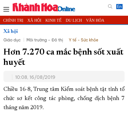
En
CHÍNH TRỊ
XÃ HỘI
KINH TẾ
DU LỊCH
VĂN HÓA
THỂ THAO
ĐỜI SỐNG
TIN ĐỊA PHƯƠNG
Xã hội
Giáo dục
Môi trường – Đô thị
Y tế - Sức khỏe
KHOA HỌC - CÔNG NGHỆ
PHÁP LUẬT
BẠN ĐỌC
PHÓNG SỰ
THẾ GIỚI
MULTIMEDIA
VIDEO
ĐỌC BÁO ONLINE
Hơn 7.270 ca mắc bệnh sốt xuất
PODCAST
THÔNG TIN - QUẢNG CÁO
huyết
QUY HOẠCH TỈNH KHÁNH HÒA
10:08, 16/08/2019
TRƯỜNG SA BIỂN ĐẢO QUÊ HƯƠNG
CHUNG TAY CẢI CÁCH HÀNH CHÍNH
Chiều 16-8, Trung tâm Kiểm soát bệnh tật tỉnh tổ
chức sơ kết công tác phòng, chống dịch bệnh 7
XÂY DỰNG NÔNG THÔN MỚI
LỊCH CẮT ĐIỆN
tháng năm 2019.
TÀU - XE - MÁY BAY
KỶ NIỆM 370 NĂM XÂY DỰNG VÀ PHÁT TRIỂN TỈNH KHÁNH HÒA
KHOẢNH KHẮC ĐẸP XỨ TRẦM