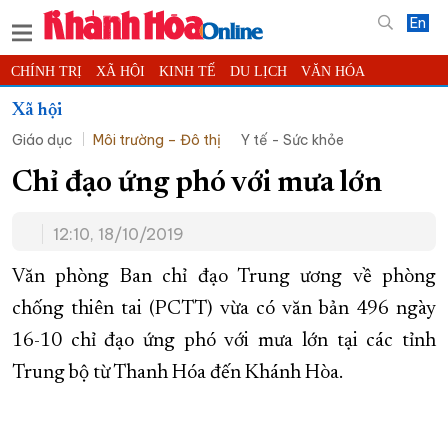
En
CHÍNH TRỊ
XÃ HỘI
KINH TẾ
DU LỊCH
VĂN HÓA
THỂ THAO
ĐỜI SỐNG
TIN ĐỊA PHƯƠNG
Xã hội
Giáo dục
Môi trường – Đô thị
Y tế - Sức khỏe
KHOA HỌC - CÔNG NGHỆ
PHÁP LUẬT
BẠN ĐỌC
PHÓNG SỰ
THẾ GIỚI
MULTIMEDIA
VIDEO
ĐỌC BÁO ONLINE
Chỉ đạo ứng phó với mưa lớn
PODCAST
THÔNG TIN - QUẢNG CÁO
12:10, 18/10/2019
QUY HOẠCH TỈNH KHÁNH HÒA
Văn phòng Ban chỉ đạo Trung ương về phòng
TRƯỜNG SA BIỂN ĐẢO QUÊ HƯƠNG
chống thiên tai (PCTT) vừa có văn bản 496 ngày
CHUNG TAY CẢI CÁCH HÀNH CHÍNH
16-10 chỉ đạo ứng phó với mưa lớn tại các tỉnh
XÂY DỰNG NÔNG THÔN MỚI
LỊCH CẮT ĐIỆN
Trung bộ từ Thanh Hóa đến Khánh Hòa.
TÀU - XE - MÁY BAY
KỶ NIỆM 370 NĂM XÂY DỰNG VÀ PHÁT TRIỂN TỈNH KHÁNH HÒA
KHOẢNH KHẮC ĐẸP XỨ TRẦM