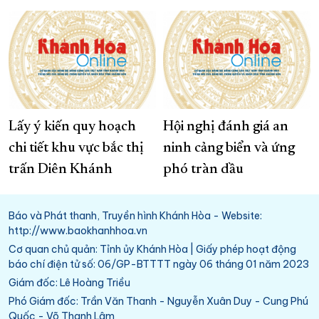
Lấy ý kiến quy hoạch
Hội nghị đánh giá an
chi tiết khu vực bắc thị
ninh cảng biển và ứng
trấn Diên Khánh
phó tràn dầu
Báo và Phát thanh, Truyền hình Khánh Hòa - Website:
http://www.baokhanhhoa.vn
Cơ quan chủ quản: Tỉnh ủy Khánh Hòa | Giấy phép hoạt động
báo chí điện tử số: 06/GP-BTTTT ngày 06 tháng 01 năm 2023
Giám đốc: Lê Hoàng Triều
Phó Giám đốc: Trần Văn Thanh - Nguyễn Xuân Duy - Cung Phú
Quốc - Võ Thanh Lâm