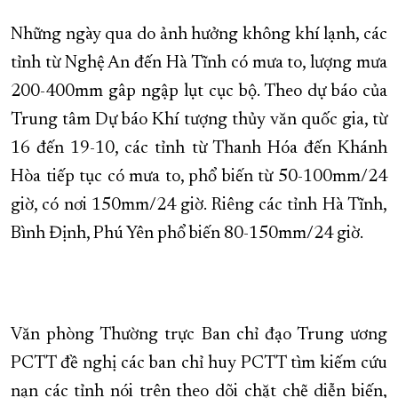
XÂY DỰNG KHÁNH HÒA TRỞ THÀNH THÀNH PHỐ TRỰC THUỘC 
Những ngày qua do ảnh hưởng không khí lạnh, các
ĐẠI HỘI ĐẢNG CÁC CẤP
TRANG CHỦ
VỀ BÁO KHÁNH HÒA
tỉnh từ Nghệ An đến Hà Tĩnh có mưa to, lượng mưa
200-400mm gâp ngập lụt cục bộ. Theo dự báo của
Trung tâm Dự báo Khí tượng thủy văn quốc gia, từ
16 đến 19-10, các tỉnh từ Thanh Hóa đến Khánh
Hòa tiếp tục có mưa to, phổ biến từ 50-100mm/24
giờ, có nơi 150mm/24 giờ. Riêng các tỉnh Hà Tĩnh,
Bình Định, Phú Yên phổ biến 80-150mm/24 giờ.
Văn phòng Thường trực Ban chỉ đạo Trung ương
PCTT đề nghị các ban chỉ huy PCTT tìm kiếm cứu
nạn các tỉnh nói trên theo dõi chặt chẽ diễn biến,