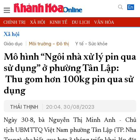
En
CHÍNH TRỊ
XÃ HỘI
KINH TẾ
DU LỊCH
VĂN HÓA
THỂ THAO
ĐỜI SỐNG
TIN ĐỊA PHƯƠNG
Xã hội
Giáo dục
Môi trường – Đô thị
Y tế - Sức khỏe
KHOA HỌC - CÔNG NGHỆ
PHÁP LUẬT
BẠN ĐỌC
PHÓNG SỰ
THẾ GIỚI
MULTIMEDIA
VIDEO
ĐỌC BÁO ONLINE
Mô hình “Ngôi nhà xử lý pin qua
PODCAST
THÔNG TIN - QUẢNG CÁO
sử dụng” ở phường Tân Lập:​​​​​​​
QUY HOẠCH TỈNH KHÁNH HÒA
Thu gom hơn 100kg pin qua sử
TRƯỜNG SA BIỂN ĐẢO QUÊ HƯƠNG
dụng
CHUNG TAY CẢI CÁCH HÀNH CHÍNH
THÁI THỊNH
20:04, 30/08/2023
XÂY DỰNG NÔNG THÔN MỚI
LỊCH CẮT ĐIỆN
TÀU - XE - MÁY BAY
Ngày 30-8, bà Nguyễn Thị Minh Anh - Chủ
KỶ NIỆM 370 NĂM XÂY DỰNG VÀ PHÁT TRIỂN TỈNH KHÁNH HÒA
tịch UBMTTQ Việt Nam phường Tân Lập (TP. Nha
KHOẢNH KHẮC ĐẸP XỨ TRẦM