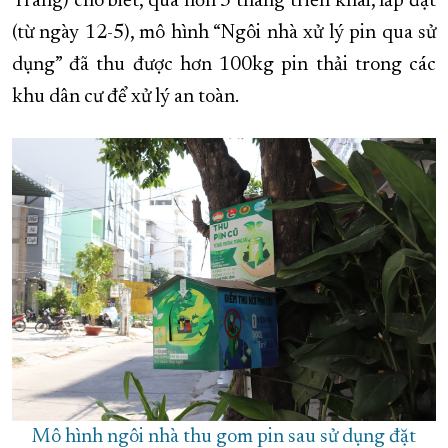
Trang) cho biết, qua hơn 3 tháng triển khai, lắp đặt
(từ ngày 12-5), mô hình “Ngôi nhà xử lý pin qua sử
XÂY DỰNG KHÁNH HÒA TRỞ THÀNH THÀNH PHỐ TRỰC THUỘC 
dụng” đã thu được hơn 100kg pin thải trong các
ĐẠI HỘI ĐẢNG CÁC CẤP
TRANG CHỦ
VỀ BÁO KHÁNH HÒA
khu dân cư để xử lý an toàn.
Mô hình ngôi nhà thu gom pin sau sử dụng đặt