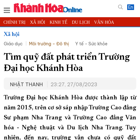
En
CHÍNH TRỊ
XÃ HỘI
KINH TẾ
DU LỊCH
VĂN HÓA
THỂ THAO
ĐỜI SỐNG
TIN ĐỊA PHƯƠNG
Xã hội
Giáo dục
Môi trường – Đô thị
Y tế - Sức khỏe
KHOA HỌC - CÔNG NGHỆ
PHÁP LUẬT
BẠN ĐỌC
PHÓNG SỰ
THẾ GIỚI
MULTIMEDIA
VIDEO
ĐỌC BÁO ONLINE
Tìm quỹ đất phát triển Trường
PODCAST
THÔNG TIN - QUẢNG CÁO
Đại học Khánh Hòa
QUY HOẠCH TỈNH KHÁNH HÒA
NHẬT THANH
23:27, 27/08/2023
TRƯỜNG SA BIỂN ĐẢO QUÊ HƯƠNG
CHUNG TAY CẢI CÁCH HÀNH CHÍNH
Trường Đại học Khánh Hòa được thành lập từ
năm 2015, trên cơ sở sáp nhập Trường Cao đẳng
XÂY DỰNG NÔNG THÔN MỚI
LỊCH CẮT ĐIỆN
Sư phạm Nha Trang và Trường Cao đẳng Văn
TÀU - XE - MÁY BAY
hóa - Nghệ thuật và Du lịch Nha Trang. Tuy
KỶ NIỆM 370 NĂM XÂY DỰNG VÀ PHÁT TRIỂN TỈNH KHÁNH HÒA
nhiên, đến nay, trường vẫn chưa có quỹ đất
KHOẢNH KHẮC ĐẸP XỨ TRẦM