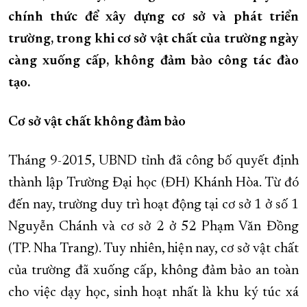
chính thức để xây dựng cơ sở và phát triển
XÂY DỰNG KHÁNH HÒA TRỞ THÀNH THÀNH PHỐ TRỰC THUỘC 
trường, trong khi cơ sở vật chất của trường ngày
ĐẠI HỘI ĐẢNG CÁC CẤP
TRANG CHỦ
VỀ BÁO KHÁNH HÒA
càng xuống cấp, không đảm bảo công tác đào
tạo.
Cơ sở vật chất không đảm bảo
Tháng 9-2015, UBND tỉnh đã công bố quyết định
thành lập Trường Đại học (ĐH) Khánh Hòa. Từ đó
đến nay, trường duy trì hoạt động tại cơ sở 1 ở số 1
Nguyễn Chánh và cơ sở 2 ở 52 Phạm Văn Đồng
(TP. Nha Trang). Tuy nhiên, hiện nay, cơ sở vật chất
của trường đã xuống cấp, không đảm bảo an toàn
cho việc dạy học, sinh hoạt nhất là khu ký túc xá