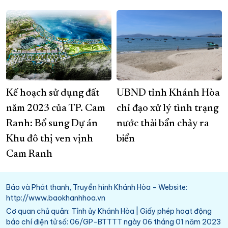
Kế hoạch sử dụng đất
UBND tỉnh Khánh Hòa
năm 2023 của TP. Cam
chỉ đạo xử lý tình trạng
Ranh: Bổ sung Dự án
nước thải bẩn chảy ra
Khu đô thị ven vịnh
biển
Cam Ranh
Báo và Phát thanh, Truyền hình Khánh Hòa - Website:
http://www.baokhanhhoa.vn
Cơ quan chủ quản: Tỉnh ủy Khánh Hòa | Giấy phép hoạt động
báo chí điện tử số: 06/GP-BTTTT ngày 06 tháng 01 năm 2023