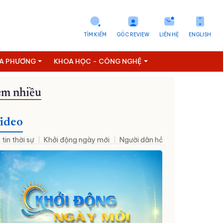
TÌM KIẾM
GÓC REVIEW
LIÊN HỆ
ENGLISH
ỊA PHƯƠNG
KHOA HỌC - CÔNG NGHỆ
m nhiều
ideo
 tin thời sự
Khởi động ngày mới
Người dân hỏi – Cơ quan nhà nư