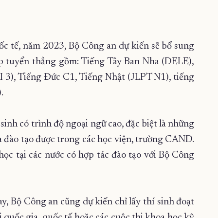
ốc tế, năm 2023, Bộ Công an dự kiến sẽ bổ sung
ép tuyển thẳng gồm: Tiếng Tây Ban Nha (DELE),
 3), Tiếng Đức C1, Tiếng Nhật (JLPT N1), tiếng
).
inh có trình độ ngoại ngữ cao, đặc biệt là những
 đào tạo được trong các học viện, trường CAND.
học tại các nước có hợp tác đào tạo với Bộ Công
, Bộ Công an cũng dự kiến chỉ lấy thí sinh đoạt
i quốc gia, quốc tế hoặc các cuộc thi khoa học kỹ