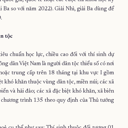
ải Ba so với năm 2022). Giải Nhì, giải Ba dùng để
.
ân tộc
êu chuẩn học lực, chiều cao đối với thí sinh dự
ông dân Việt Nam là người dân tộc thiểu số có nơi
hoặc trung cấp trên 18 tháng tại khu vực I gồm
 biệt khó khăn thuộc vùng dân tộc, miền núi; các xã
ển và hải đảo; các xã đặc biệt khó khăn, xã biên
ủa chương trình 135 theo quy định của Thủ tướng
hoẻ cụ thể như sau: Thí sinh thuộc đối tượng 01