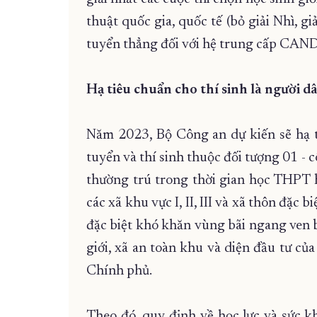
thuật quốc gia, quốc tế (bỏ giải Nhì, gi
tuyển thẳng đối với hệ trung cấp CAND
Hạ tiêu chuẩn cho thí sinh là người d
Năm 2023, Bộ Công an dự kiến sẽ hạ ti
tuyển và thí sinh thuộc đối tượng 01 - c
thường trú trong thời gian học THPT 
các xã khu vực I, II, III và xã thôn đặc
đặc biệt khó khăn vùng bãi ngang ven bi
giới, xã an toàn khu và diện đầu tư c
Chính phủ.
Theo đó, quy định về học lực và sức k