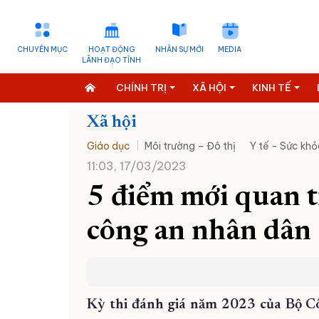
CHUYÊN MỤC
HOẠT ĐỘNG
NHÂN SỰ MỚI
MEDIA
LÃNH ĐẠO TỈNH
CHÍNH TRỊ
XÃ HỘI
KINH TẾ
Xã hội
Giáo dục
Môi trường – Đô thị
Y tế - Sức khỏ
11:03, 17/03/2023
5 điểm mới quan t
công an nhân dân
Kỳ thi đánh giá năm 2023 của Bộ Cô