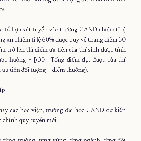
o).
c tổ hợp xét tuyển vào trường CAND chiếm tỉ lệ
ng an chiếm tỉ lệ 60% được quy về thang điểm 30
m trở lên thì điểm ưu tiên của thí sinh được tính
ược hưởng = [(30 - Tổng điểm đạt được của thí
m ưu tiên đối tượng + điểm thưởng).
ấp
ay các học viện, trường đại học CAND dự kiến
ọc chính quy tuyển mới.
o từng trường, từng vùng, từng ngành, từng đối