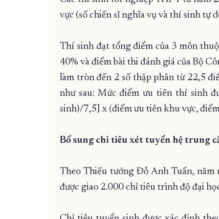
vực (số chiến sĩ nghĩa vụ và thí sinh tự d
Thí sinh đạt tổng điểm của 3 môn thuộ
40% và điểm bài thi đánh giá của Bộ Cô
làm tròn đến 2 số thập phân từ 22,5 điể
như sau: Mức điểm ưu tiên thí sinh đ
sinh)/7,5] x (điểm ưu tiên khu vực, điể
Bổ sung chỉ tiêu xét tuyển hệ trung c
Theo Thiếu tướng Đỗ Anh Tuấn, năm n
được giao 2.000 chỉ tiêu trình độ đại h
Chỉ tiêu tuyển sinh được xác định the