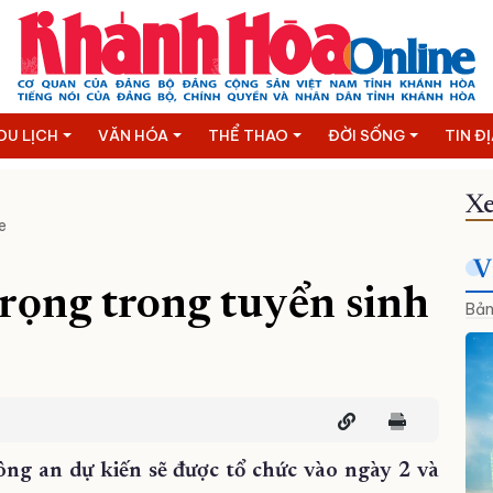
DU LỊCH
VĂN HÓA
THỂ THAO
ĐỜI SỐNG
TIN Đ
Xe
e
V
rọng trong tuyển sinh
Bản
ng an dự kiến sẽ được tổ chức vào ngày 2 và