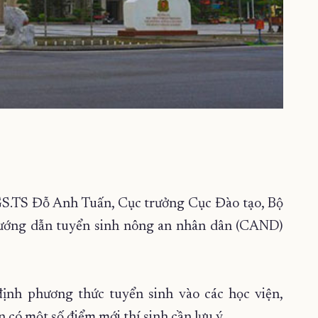
GS.TS Đỗ Anh Tuấn, Cục trưởng Cục Đào tạo, Bộ
 hướng dẫn tuyển sinh nông an nhân dân (CAND)
ịnh phương thức tuyển sinh vào các học viện,
 một số điểm mới thí sinh cần lưu ý.