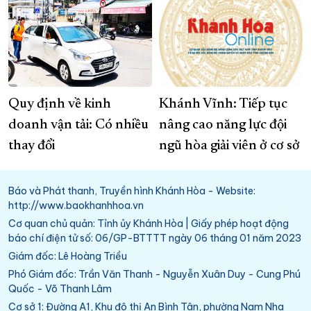
Quy định về kinh
Khánh Vĩnh: Tiếp tục
doanh vận tải: Có nhiều
nâng cao năng lực đội
thay đổi
ngũ hòa giải viên ở cơ sở
Báo và Phát thanh, Truyền hình Khánh Hòa - Website:
http://www.baokhanhhoa.vn
Cơ quan chủ quản: Tỉnh ủy Khánh Hòa | Giấy phép hoạt động
báo chí điện tử số: 06/GP-BTTTT ngày 06 tháng 01 năm 2023
Giám đốc: Lê Hoàng Triều
Phó Giám đốc: Trần Văn Thanh - Nguyễn Xuân Duy - Cung Phú
Quốc - Võ Thanh Lâm
Cơ sở 1: Đường A1, Khu đô thị An Bình Tân, phường Nam Nha