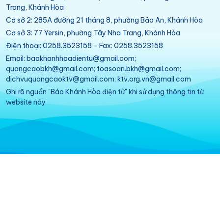
Trang, Khánh Hòa
Cơ sở 2: 285A đường 21 tháng 8, phường Bảo An, Khánh Hòa
Cơ sở 3: 77 Yersin, phường Tây Nha Trang, Khánh Hòa
Điện thoại: 0258.3523158 - Fax: 0258.3523158
Email: baokhanhhoadientu@gmail.com;
quangcaobkh@gmail.com; toasoan.bkh@gmail.com;
dichvuquangcaoktv@gmail.com; ktv.org.vn@gmail.com
Ghi rõ nguồn "Báo Khánh Hòa điện tử" khi sử dụng thông tin từ
website này