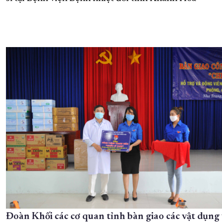
XÂY DỰNG KHÁNH HÒA TRỞ THÀNH THÀNH PHỐ TRỰC THUỘC 
ĐẠI HỘI ĐẢNG CÁC CẤP
TRANG CHỦ
VỀ BÁO KHÁNH HÒA
Đoàn Khối các cơ quan tỉnh bàn giao các vật dụng 