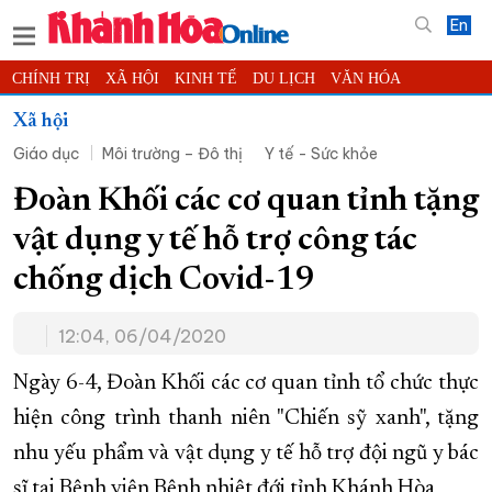
En
CHÍNH TRỊ
XÃ HỘI
KINH TẾ
DU LỊCH
VĂN HÓA
THỂ THAO
ĐỜI SỐNG
TIN ĐỊA PHƯƠNG
Xã hội
Giáo dục
Môi trường – Đô thị
Y tế - Sức khỏe
KHOA HỌC - CÔNG NGHỆ
PHÁP LUẬT
BẠN ĐỌC
PHÓNG SỰ
THẾ GIỚI
MULTIMEDIA
VIDEO
ĐỌC BÁO ONLINE
Đoàn Khối các cơ quan tỉnh tặng
PODCAST
THÔNG TIN - QUẢNG CÁO
vật dụng y tế hỗ trợ công tác
QUY HOẠCH TỈNH KHÁNH HÒA
chống dịch Covid-19
TRƯỜNG SA BIỂN ĐẢO QUÊ HƯƠNG
12:04, 06/04/2020
CHUNG TAY CẢI CÁCH HÀNH CHÍNH
XÂY DỰNG NÔNG THÔN MỚI
LỊCH CẮT ĐIỆN
Ngày 6-4, Đoàn Khối các cơ quan tỉnh tổ chức thực
TÀU - XE - MÁY BAY
hiện công trình thanh niên "Chiến sỹ xanh", tặng
nhu yếu phẩm và vật dụng y tế hỗ trợ đội ngũ y bác
KỶ NIỆM 370 NĂM XÂY DỰNG VÀ PHÁT TRIỂN TỈNH KHÁNH HÒA
sĩ tại Bệnh viện Bệnh nhiệt đới tỉnh Khánh Hòa
KHOẢNH KHẮC ĐẸP XỨ TRẦM