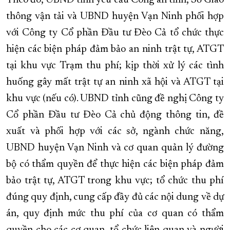
Theo đó, UBND tỉnh yêu cầu Công an tỉnh, Sở Giao
thông vận tải và UBND huyện Vạn Ninh phối hợp
với Công ty Cổ phần Đầu tư Đèo Cả tổ chức thực
hiện các biện pháp đảm bảo an ninh trật tự, ATGT
tại khu vực Trạm thu phí; kịp thời xử lý các tình
huống gây mất trật tự an ninh xã hội và ATGT tại
khu vực (nếu có). UBND tỉnh cũng đề nghị Công ty
Cổ phần Đầu tư Đèo Cả chủ động thông tin, đề
xuất và phối hợp với các sở, ngành chức năng,
UBND huyện Vạn Ninh và cơ quan quản lý đường
bộ có thẩm quyền để thực hiện các biện pháp đảm
bảo trật tự, ATGT trong khu vực; tổ chức thu phí
đúng quy định, cung cấp đầy đủ các nội dung về dự
án, quy định mức thu phí của cơ quan có thẩm