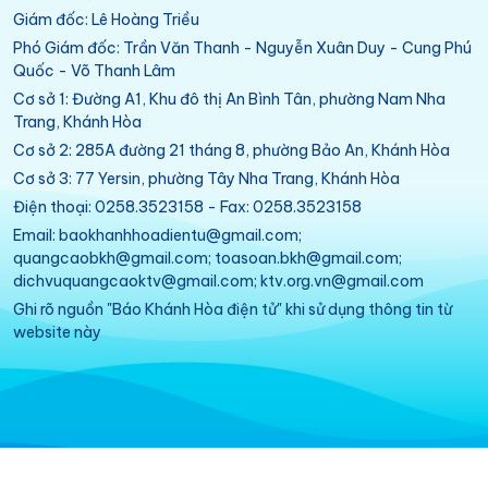
Giám đốc: Lê Hoàng Triều
Phó Giám đốc: Trần Văn Thanh - Nguyễn Xuân Duy - Cung Phú
Quốc - Võ Thanh Lâm
Cơ sở 1: Đường A1, Khu đô thị An Bình Tân, phường Nam Nha
Trang, Khánh Hòa
Cơ sở 2: 285A đường 21 tháng 8, phường Bảo An, Khánh Hòa
Cơ sở 3: 77 Yersin, phường Tây Nha Trang, Khánh Hòa
Điện thoại: 0258.3523158 - Fax: 0258.3523158
Email: baokhanhhoadientu@gmail.com;
quangcaobkh@gmail.com; toasoan.bkh@gmail.com;
dichvuquangcaoktv@gmail.com; ktv.org.vn@gmail.com
Ghi rõ nguồn "Báo Khánh Hòa điện tử" khi sử dụng thông tin từ
website này