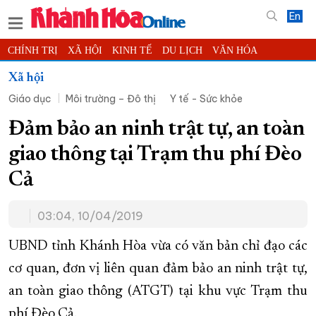
En
CHÍNH TRỊ
XÃ HỘI
KINH TẾ
DU LỊCH
VĂN HÓA
THỂ THAO
ĐỜI SỐNG
TIN ĐỊA PHƯƠNG
Xã hội
Giáo dục
Môi trường – Đô thị
Y tế - Sức khỏe
KHOA HỌC - CÔNG NGHỆ
PHÁP LUẬT
BẠN ĐỌC
PHÓNG SỰ
THẾ GIỚI
MULTIMEDIA
VIDEO
ĐỌC BÁO ONLINE
Đảm bảo an ninh trật tự, an toàn
PODCAST
THÔNG TIN - QUẢNG CÁO
giao thông tại Trạm thu phí Đèo
QUY HOẠCH TỈNH KHÁNH HÒA
Cả
TRƯỜNG SA BIỂN ĐẢO QUÊ HƯƠNG
03:04, 10/04/2019
CHUNG TAY CẢI CÁCH HÀNH CHÍNH
XÂY DỰNG NÔNG THÔN MỚI
LỊCH CẮT ĐIỆN
UBND tỉnh Khánh Hòa vừa có văn bản chỉ đạo các
TÀU - XE - MÁY BAY
cơ quan, đơn vị liên quan đảm bảo an ninh trật tự,
an toàn giao thông (ATGT) tại khu vực Trạm thu
KỶ NIỆM 370 NĂM XÂY DỰNG VÀ PHÁT TRIỂN TỈNH KHÁNH HÒA
phí Đèo Cả.
KHOẢNH KHẮC ĐẸP XỨ TRẦM