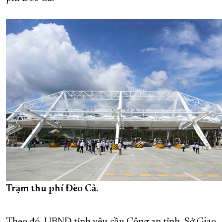
XÂY DỰNG KHÁNH HÒA TRỞ THÀNH THÀNH PHỐ TRỰC THUỘC 
ĐẠI HỘI ĐẢNG CÁC CẤP
TRANG CHỦ
VỀ BÁO KHÁNH HÒA
Trạm thu phí Đèo Cả.