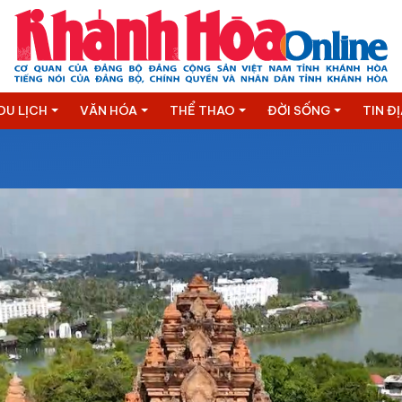
DU LỊCH
VĂN HÓA
THỂ THAO
ĐỜI SỐNG
TIN Đ