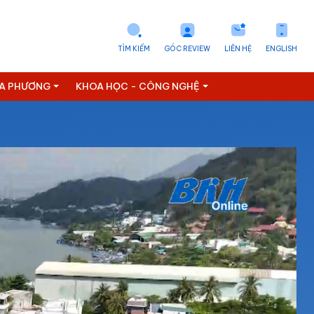
TÌM KIẾM
GÓC REVIEW
LIÊN HỆ
ENGLISH
ỊA PHƯƠNG
KHOA HỌC - CÔNG NGHỆ