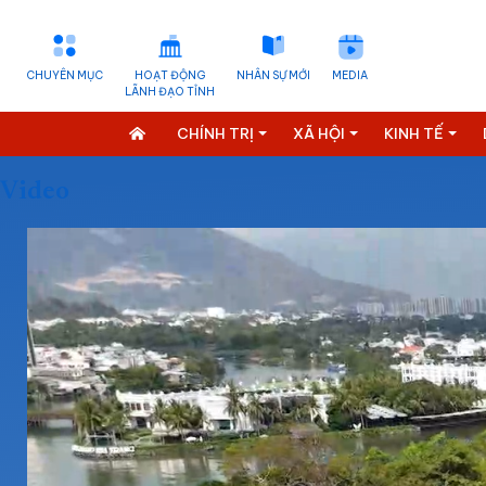
CHUYÊN MỤC
HOẠT ĐỘNG
NHÂN SỰ MỚI
MEDIA
LÃNH ĐẠO TỈNH
CHÍNH TRỊ
XÃ HỘI
KINH TẾ
Video