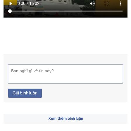
XÂY DỰNG KHÁNH HÒA TRỞ THÀNH THÀNH PHỐ TRỰC THUỘC 
ĐẠI HỘI ĐẢNG CÁC CẤP
TRANG CHỦ
VỀ BÁO KHÁNH HÒA
Gửi bình luận
Xem thêm bình luận