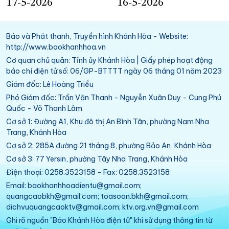
17-5-2026
16-5-2026
Báo và Phát thanh, Truyền hình Khánh Hòa - Website:
http://www.baokhanhhoa.vn
Cơ quan chủ quản: Tỉnh ủy Khánh Hòa | Giấy phép hoạt động
báo chí điện tử số: 06/GP-BTTTT ngày 06 tháng 01 năm 2023
Giám đốc: Lê Hoàng Triều
Phó Giám đốc: Trần Văn Thanh - Nguyễn Xuân Duy - Cung Phú
Quốc - Võ Thanh Lâm
Cơ sở 1: Đường A1, Khu đô thị An Bình Tân, phường Nam Nha
Trang, Khánh Hòa
Cơ sở 2: 285A đường 21 tháng 8, phường Bảo An, Khánh Hòa
Cơ sở 3: 77 Yersin, phường Tây Nha Trang, Khánh Hòa
Điện thoại: 0258.3523158 - Fax: 0258.3523158
Email: baokhanhhoadientu@gmail.com;
quangcaobkh@gmail.com; toasoan.bkh@gmail.com;
dichvuquangcaoktv@gmail.com; ktv.org.vn@gmail.com
Ghi rõ nguồn "Báo Khánh Hòa điện tử" khi sử dụng thông tin từ